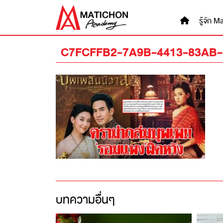
Skip
to
รู้จัก
content
C7FCFFB2-7A9B-4413-83AB
บทความอื่นๆ