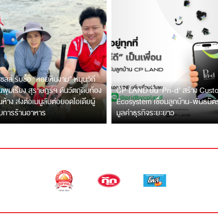
ซลล์ รับซื้อ “หอยหินงาม” หนุนวิถี
พุมเรียง สุราษฎร์ฯ ดันวัตถุดิบท้อง
CP LAND ปั้น ‘Pri-d’ สร้าง Cus
ึ้นห้าง ส่งต่อเมนูลับต่อยอดไอเดียผู้
Ecosystem เชื่อมลูกบ้าน-พันธมิ
บการร้านอาหาร
มูลค่าธุรกิจระยะยาว