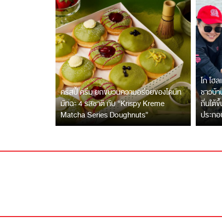
โก โฮลเ
คริสปี้ ครีม ยกขบวนความอร่อยของโดนัท
ชาวบ้าน
มัทฉะ 4 รสชาติ กับ “Krispy Kreme
ถิ่นใต้ข
Matcha Series Doughnuts”
ประกอ