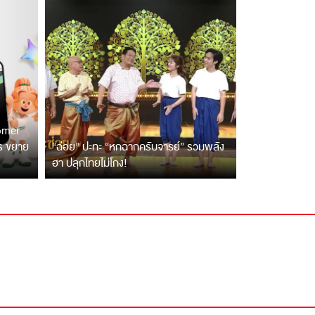
tomer
ตร ขยาย
“ฉ่อย” ปะทะ “หกฉากครับจารย์” รวมพลัง
ฮา ปลุกไทยไม่โกง!