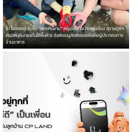
โก โฮลเซลล์ รับซื้อ “หอยหินงาม” หนุนวิถีชาวบ้านพุมเรียง สุราษฎร์ฯ
ดันวัตถุดิบท้องถิ่นใต้ขึ้นห้าง ส่งต่อเมนูลับต่อยอดไอเดียผู้ประกอบการ
ร้านอาหาร