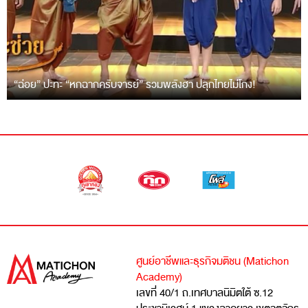
“ฉ่อย” ปะทะ “หกฉากครับจารย์” รวมพลังฮา ปลุกไทยไม่โกง!
ศูนย์อาชีพและธุรกิจมติชน (Matichon
Academy)
เลขที่ 40/1 ถ.เทศบาลนิมิตใต้ ซ.12