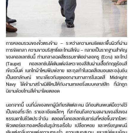
การหลอมรวมของขั้วตรงข้าม – ระหว่างความคมชัดและพื้นผิวที่ผ่าน
การขัดเกลา ความขาวบริสุทธิ์และโทนสีเข้ม – กลายเป็นรากฐานสำคัญ
ของคอลเลกชันนี้ ท่ามกลางเฉดสีธรรมชาติอย่างเอครู (Ecru) และโทป
(Taupe) คอลเลกชันได้เติมแต่งจังหวะของสีสันผ่านเสื้อถักฤดูร้อนสี
เขียวมิ้นต์ เนกไทผ้าไหมพิมพ์ลาย และถุงเท้าในเฉดสีเลมอนและองุ่นอัน
เป็นเอกลักษณ์ ขณะเดียวกันชุดออกงานทางการในเฉดสี Midnight
Navy ได้เข้ามาสร้างมิติใหม่ให้กับงานเทเลอริ่งแบบคลาสสิก ที่มักถูก
นิยามด้วยโทนสีดำมาโดยตลอด
นอกจากนี้ บนที่นั่งของแขกผู้มีเกียรติแต่ละคน มีก้อนหินเพนต์มือวางไว้
เป็นของที่ระลึก รายละเอียดเล็กๆ ที่สะท้อนถึงความงดงามของสิ่งของ
ธรรมดาในชีวิตประจำวัน ตลอดทั้งคอลเลกชันชาร์มที่หล่อขึ้นจากโลหะ
พิวเตอร์และทองเหลืองในรูปทรงเรือใบ เปลือกหอย และเหรียญเพนนี
เติมแต่งกลิ่นอายแห่งความทรงจำ ความสนุกสนาน และเสน่ห์แบบย้อน