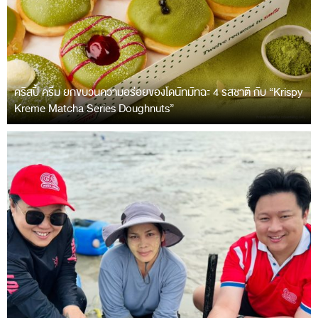
คริสปี้ ครีม ยกขบวนความอร่อยของโดนัทมัทฉะ 4 รสชาติ กับ “Krispy
Kreme Matcha Series Doughnuts”