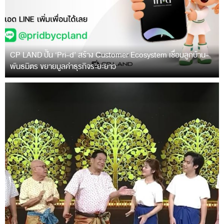
CP LAND ปั้น ‘Pri-d’ สร้าง Customer Ecosystem เชื่อมลูกบ้าน-
พันธมิตร ขยายมูลค่าธุรกิจระยะยาว