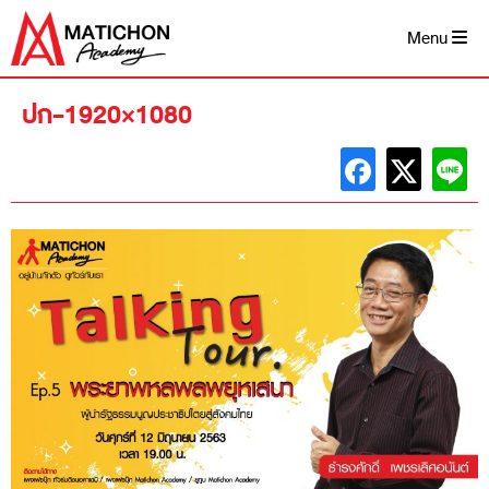
Skip
to
Menu
content
ปก-1920×1080