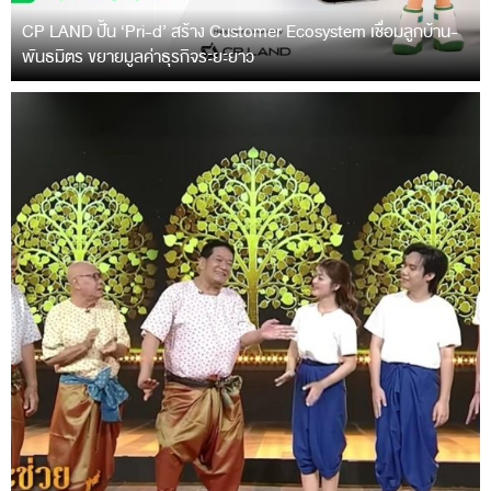
CP LAND ปั้น ‘Pri-d’ สร้าง Customer Ecosystem เชื่อมลูกบ้าน-
พันธมิตร ขยายมูลค่าธุรกิจระยะยาว