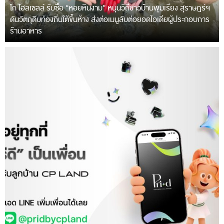
โก โฮลเซลล์ รับซื้อ “หอยหินงาม” หนุนวิถีชาวบ้านพุมเรียง สุราษฎร์ฯ
ดันวัตถุดิบท้องถิ่นใต้ขึ้นห้าง ส่งต่อเมนูลับต่อยอดไอเดียผู้ประกอบการ
ร้านอาหาร