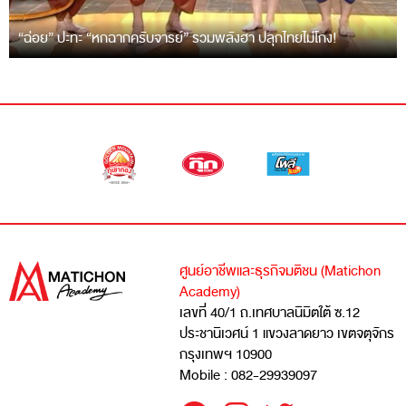
“ฉ่อย” ปะทะ “หกฉากครับจารย์” รวมพลังฮา ปลุกไทยไม่โกง!
ศูนย์อาชีพและธุรกิจมติชน (Matichon
Academy)
เลขที่ 40/1 ถ.เทศบาลนิมิตใต้ ซ.12
ประชานิเวศน์ 1 แขวงลาดยาว เขตจตุจักร
กรุงเทพฯ 10900
Mobile : 082-29939097