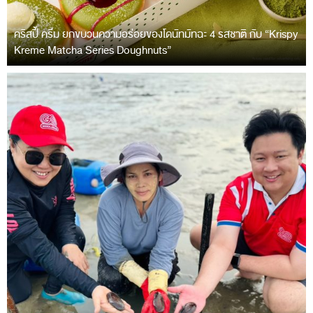
คริสปี้ ครีม ยกขบวนความอร่อยของโดนัทมัทฉะ 4 รสชาติ กับ “Krispy
Kreme Matcha Series Doughnuts”