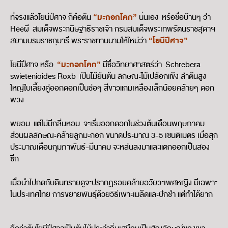
“มะกอกโคก”
ที่จริงแล้วโยนีปีศาจ ก็คือต้น
นั่นเอง หรือชื่อบ้านๆ ว่า
Heeผี สมเด็จพระกนิษฐาธิราชเจ้า กรมสมเด็จพระเทพรัตนราชสุดาฯ
“โยนีปีศาจ”
สยามบรมราชกุมารี พระราชทานนามให้ใหม่ว่า
“มะกอกโคก”
โยนีปีศาจ หรือ
มีชื่อวิทยาศาสตร์ว่า Schrebera
swietenioides Roxb เป็นไม้ยืนต้น ลักษณะไม้เปลือกแข็ง ลำต้นสูง
ใหญ่ใบเลี้ยงคู่ออกดอกเป็นช่อๆ สีขาวแกมเหลืองเล็กน้อยคล้ายๆ ดอก
พวง
พยอม แต่ไม่มีกลิ่นหอม จะเริ่มออกดอกในช่วงต้นเดือนพฤษภาคม
ส่วนผลลักษณะคล้ายลูกมะกอก ขนาดประมาณ 3-5 เซนติเมตร เมื่อสุก
ประมาณเดือนกุมภาพันธ์-มีนาคม จะหล่นลงมาและแตกออกเป็นสอง
ซีก
เมื่อนำไปกดกับดินทรายดูจะปรากฏรอยคล้ายอวัยวะเพศหญิง มีเฉพาะ
ในประเทศไทย การขยายพันธุ์ด้วยวิธีเพาะเมล็ดและปักชำ แต่ทำได้ยาก