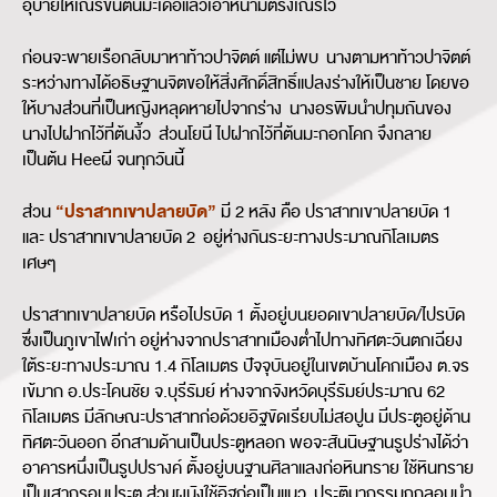
อุบายให้เณรขึ้นต้นมะเดื่อแล้วเอาหนามตรึงเณรไว้
ก่อนจะพายเรือกลับมาหาท้าวปาจิตต์ แต่ไม่พบ นางตามหาท้าวปาจิตต์
ระหว่างทางได้อธิษฐานจิตขอให้สิ่งศักดิ์สิทธิ์แปลงร่างให้เป็นชาย โดยขอ
ให้บางส่วนที่เป็นหญิงหลุดหายไปจากร่าง นางอรพิมนำปทุมถันของ
นางไปฝากไว้ที่ต้นงิ้ว ส่วนโยนี ไปฝากไว้ที่ต้นมะกอกโคก จึงกลาย
เป็นต้น Heeผี จนทุกวันนี้
“ปราสาทเขาปลายบัด”
ส่วน
มี 2 หลัง คือ ปราสาทเขาปลายบัด 1
และ ปราสาทเขาปลายบัด 2 อยู่ห่างกันระยะทางประมาณกิโลเมตร
เศษๆ
ปราสาทเขาปลายบัด หรือไปรบัด 1 ตั้งอยู่บนยอดเขาปลายบัด/ไปรบัด
ซึ่งเป็นภูเขาไฟเก่า อยู่ห่างจากปราสาทเมืองต่ำไปทางทิศตะวันตกเฉียง
ใต้ระยะทางประมาณ 1.4 กิโลเมตร ปัจจุบันอยู่ในเขตบ้านโคกเมือง ต.จร
เข้มาก อ.ประโคนชัย จ.บุรีรัมย์ ห่างจากจังหวัดบุรีรัมย์ประมาณ 62
กิโลเมตร มีลักษณะปราสาทก่อด้วยอิฐขัดเรียบไม่สอปูน มีประตูอยู่ด้าน
ทิศตะวันออก อีกสามด้านเป็นประตูหลอก พอจะสันนิษฐานรูปร่างได้ว่า
อาคารหนึ่งเป็นรูปปรางค์ ตั้งอยู่บนฐานศิลาแลงก่อหินทราย ใช้หินทราย
เป็นเสากรอบประตู ส่วนผนังใช้อิฐก่อเป็นแนว ประติมากรรมถูกลอบนำ