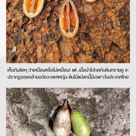
เห็นกันชัดๆ ว่าเหมือนหรือไม่เหมือน! แต่..เมื่อนำไปกดกับดินทรายดู จะ
ปรากฏรอยคล้ายอวัยวะเพศหญิง ต้นไม้แปลกนี้มีเฉพาะในประเทศไทย