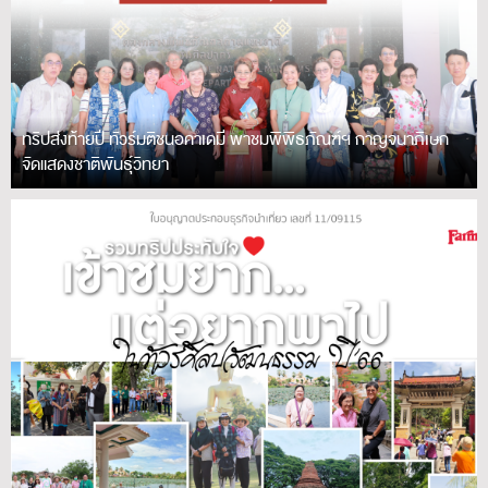
ทริปส่งท้ายปี ทัวร์มติชนอคาเดมี พาชมพิพิธภัณฑ์ฯ กาญจนาภิเษก
จัดแสดงชาติพันธุ์วิทยา