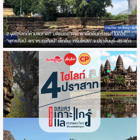
2 จุดไฮไลท์ที่ห้ามพลาด!! มติชนอคาเดมี พาเช็กอินครั้งแรก ในทัวร์
“พุทธศิลป์-พราหมณ์ศิลป์” เช็กอิน ‘ศรีมโหสถ’ จ.ปราจีนบุรี-สระแก้ว