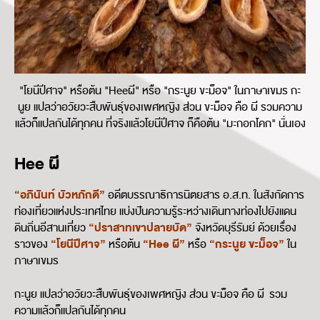
"โยนีปีศาจ" หรือต้น "Heeผี" หรือ "กระนูย ขะม็อจ" ในภาษาเขมร กะ
นูย แปลว่าอวัยวะสืบพันธุ์ของเพศหญิง ส่วน ขะม็อจ คือ ผี รวมความ
แล้วก็แปลกันได้ทุกคน ที่จริงแล้วโยนีปีศาจ ก็คือต้น "มะกอกโคก" นั่นเอง
Hee ผี
“อภินันท์ บัวหภักดี”
อดีตบรรณาธิการนิตยสาร อ.ส.ท. ในสังกัดการ
ท่องเที่ยวแห่งประเทศไทย แบ่งปันความรู้ระหว่างเดินทางท่องไปยังแดน
“ปราสาทเขาปลายบัด”
ดินถิ่นอีสานเที่ยว
จังหวัดบุรีรัมย์ ด้วยเรื่อง
“โยนีปีศาจ”
“Hee ผี”
“กระนูย ขะม็อจ”
ราวของ
หรือต้น
หรือ
ใน
ภาษาเขมร
กะนูย แปลว่าอวัยวะสืบพันธุ์ของเพศหญิง ส่วน ขะม็อจ คือ ผี รวม
ความแล้วก็แปลกันได้ทุกคน