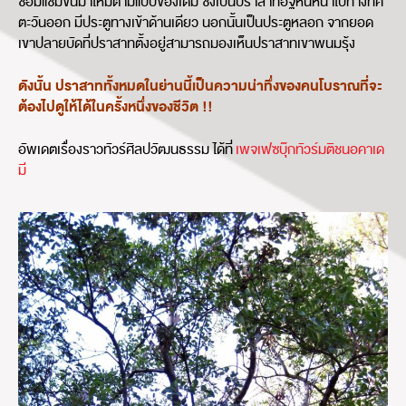
ซ่อมแซมขึ้นมาใหม่ตามแบบของเดิม ซึ่งเป็นปราสาทอิฐหันหน้าไปทางทิศ
ตะวันออก มีประตูทางเข้าด้านเดียว นอกนั้นเป็นประตูหลอก จากยอด
เขาปลายบัดที่ปราสาทตั้งอยู่สามารถมองเห็นปราสาทเขาพนมรุ้ง
ดังนั้น ปราสาททั้งหมดในย่านนี้เป็นความน่าทึ่งของคนโบราณที่จะ
ต้องไปดูให้ได้ในครั้งหนึ่งของชีวิต !!
อัพเดตเรื่องราวทัวร์ศิลปวัฒนธรรม ได้ที่
เพจเฟซบุ๊กทัวร์มติชนอคาเด
มี