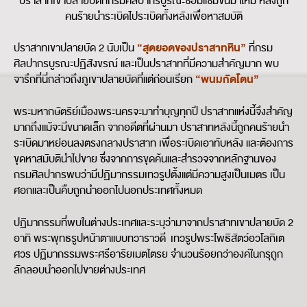
ปราสาทเขาปลายบัดที่กรมศิลปากรบูรณะซ่อมแซมขึ้นมาใหม่ หลังถูก
คนร้ายนำระเบิดไประเบิดทั้งหลังเพื่อหาสมบัติ
“สุดยอดของปราสาทหิน”
ปราสาทเขาปลายบัด 2 นับเป็น
ที่กรม
ศิลปากรบูรณะปฏิสังขรณ์ และเป็นปราสาทที่มีความสำคัญมาก พบ
“พนมกัดโตน”
จารึกที่นี่กล่าวถึงภูเขาปลายบัดที่แต่ก่อนเรียก
พระมหากษัตริย์เมืองพระนครจะมาทำบุญทุกปี ปราสาทแห่งนี้จึงสำคัญ
มากถึงแม้จะมีขนาดเล็ก จากอดีตที่ผ่านมา ปราสาทหลังนี้ถูกคนร้ายนำ
ระเบิดมาหย่อนลงตรงกลางปราสาท เพื่อระเบิดเอาทับหลัง และต้องการ
ขุดหาสมับตินำไปขาย ซึ่งจากการขุดค้นและสำรวจจากหลักฐานของ
กรมศิลปากรพบว่ามีปฏิมากรรมเทวรูปตั้งแต่มีความสูงเป็นเมตร เป็น
ศอกและเป็นคืบถูกนำออกไปนอกประเทศทั้งหมด
ปฏิมากรรมที่พบในต่างประเทศและระบุว่ามาจากปราสาทเขาปลายบัด 2
อาทิ พระพุทธรูปหน้าตาแบบทวาราวดี เทวรูปพระโพธิสัตว์อวโลกิเต
ศวร ปฏิมากรรมพระศรีอาริยเมตไตรย จำนวนร้อยกว่าองค์ในกรุถูก
ลักลอบนำออกไปขายต่างประเทศ