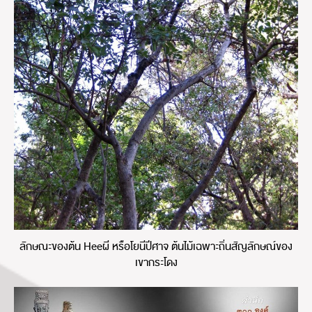
ลักษณะของต้น Heeผี หรือโยนีปีศาจ ต้นไม้เฉพาะถิ่นสัญลักษณ์ของ
เขากระโดง