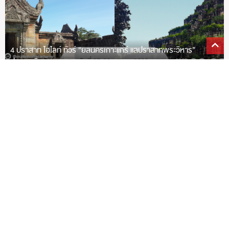
4 ปราสาท ไฮไลท์ ทัวร์ “ยลนครเกาะแกร์ แลปราสาทพระวิหาร”
ประเทศกัมพูชา
ศูนย์อาชีพและธุรกิจมติชน (Matichon
Academy)
เลขที่ 40/1 ถ.เทศบาลนิมิตใต้ ซ.12
ประชานิเวศน์ 1 แขวงลาดยาว เขตจตุจักร