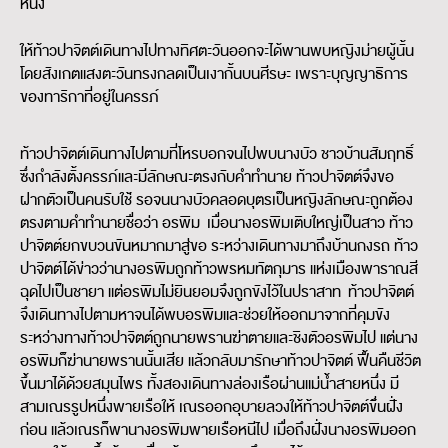
หนึ่ง
ให้ท้าวปาจิตต์เดินทางไปทางทิศตะวันออกจะได้พานพบหญิงม่ายผู้นั้น
โดยสังเกตแสงตะวันทรงกลดเป็นเงากั้นบนศีรษะ เพราะบุญญาธิการ
ของทาริกาที่อยู่ในครรภ์
ท้าวปาจิตต์เดินทางไปตามที่โหรบอกจนไปพบนางบัว ชาวบ้านสัมฤทธิ์
ซึ่งกำลังตั้งครรภ์และมีลักษณะตรงกับคำทำนาย ท้าวปาจิตต์จึงขอ
ฝากตัวเป็นคนรับใช่้ รอจนนางบัวคลอดบุตรเป็นหญิงลักษณะถูกต้อง
ตรงตามคำทำนายชื่อว่า อรพิม เมื่อนางอรพิมเติบใหญ่เป็นสาว ท้าว
ปาจิตต์ยกขบวนขันหมากมาสู่ขอ ระหว่างเดินทางมาถึงบ้านกงรถ ท้าว
ปาจิตต์ได้ข่าวว่านางอรพิมถูกท้าวพรหมทัตกุมาร แห่งเมืองพาราณสี
ฉุดไปเป็นชายา แต่อรพิมไม่ยินยอมจึงถูกขังไว้ในปราสาท ท้าวปาจิตต์
จึงเดินทางไปตามหาจนได้พบอรพิมและช่วยให้ออกมาจากที่คุมขัง
ระหว่างทางท้าวปาจิตต์ถูกนายพรานฆ่าตายและชิงตัวอรพิมไป แต่นาง
อรพิมก็ฆ่านายพรานนั้นเสีย แล้วกลับมารักษาท้าวปาจิตต์ ฟื้นคืนชีวิต
ขึ้นมาได้ด้วยสมุนไพร ทั้งสองเดินทางล่องเรือผ่านแม่น้ำสายหนึ่ง มี
สามเณรรูปหนึ่งพายเรือให้ เณรออกอุบายลวงให้ท้าวปาจิตต์ขึ่้นฝั่ง
ก่อน แล้วเณรก็พานางอรพิมพายเรือหนีไป เมื่อถึงฝั่งนางอรพิมออก