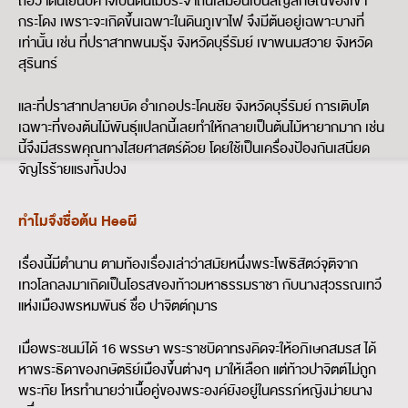
ถือว่าต้นโยนีปีศาจเป็นต้นไม้ประจำถิ่นเสมือนเป็นสัญลักษณ์ของเขา
กระโดง เพราะจะเกิดขึ้นเฉพาะในดินภูเขาไฟ จึงมีต้นอยู่เฉพาะบางที่
เท่านั้น เช่น ที่ปราสาทพนมรุ้ง จังหวัดบุรีรัมย์ เขาพนมสวาย จังหวัด
สุรินทร์
และที่ปราสาทปลายบัด อำเภอประโคนชัย จังหวัดบุรีรัมย์ การเติบโต
เฉพาะที่ของต้นไม้พันธุ์แปลกนี้เลยทำให้กลายเป็นต้นไม้หายากมาก เช่น
นี้จึงมีสรรพคุณทางไสยศาสตร์ด้วย โดยใช้เป็นเครื่องป้องกันเสนียด
จัญไรร้ายแรงทั้งปวง
ทำไมจึงชื่อต้น Heeผี
เรื่องนี้มีตำนาน ตามท้องเรื่องเล่าว่าสมัยหนึ่งพระโพธิสัตว์จุติจาก
เทวโลกลงมาเกิดเป็นโอรสของท้าวมหาธรรมราชา กับนางสุวรรณเทวี
แห่งเมืองพรหมพันธ์ ชื่อ ปาจิตต์กุมาร
เมื่อพระชนม์ได้ 16 พรรษา พระราชบิดาทรงคิดจะให้อภิเษกสมรส ได้
หาพระธิดาของกษัตริย์เมืองขึ้นต่างๆ มาให้เลือก แต่ท้าวปาจิตต์ไม่ถูก
พระทัย โหรทำนายว่าเนื้อคู่ของพระองค์ยังอยู่ในครรภ์หญิงม่ายนาง