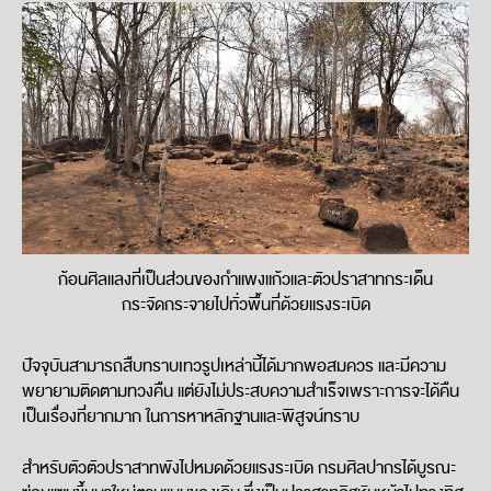
ก้อนศิลแลงที่เป็นส่วนของกำแพงแก้วและตัวปราสาทกระเด็น
กระจัดกระจายไปทั่วพื้นที่ด้วยแรงระเบิด
ปัจจุบันสามารถสืบทราบเทวรูปเหล่านี้ได้มากพอสมควร และมีความ
พยายามติดตามทวงคืน แต่ยังไม่ประสบความสำเร็จเพราะการจะได้คืน
เป็นเรื่องที่ยากมาก ในการหาหลักฐานและพิสูจน์ทราบ
สำหรับตัวตัวปราสาทพังไปหมดด้วยแรงระเบิด กรมศิลปากรได้บูรณะ