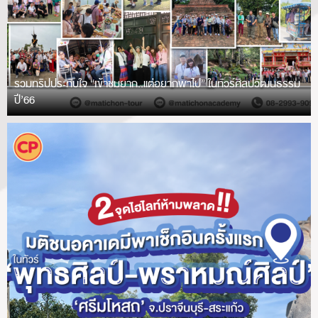
รวมทริปประทับใจ “เข้าชมยาก..แต่อยากพาไป” ในทัวร์ศิลปวัฒนธรรม
ปี’66