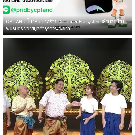
CP LAND ปั้น ‘Pri-d’ สร้าง Customer Ecosystem เชื่อมลูกบ้าน-
พันธมิตร ขยายมูลค่าธุรกิจระยะยาว