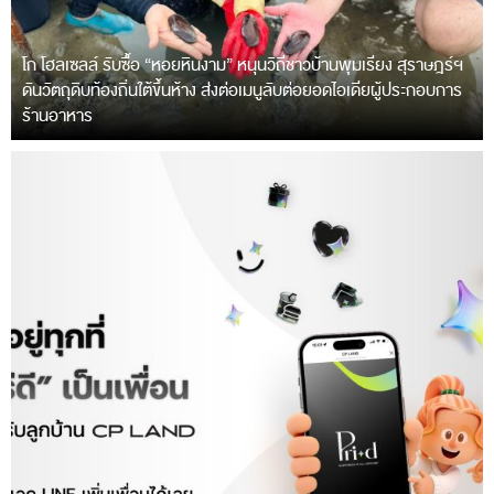
โก โฮลเซลล์ รับซื้อ “หอยหินงาม” หนุนวิถีชาวบ้านพุมเรียง สุราษฎร์ฯ
ดันวัตถุดิบท้องถิ่นใต้ขึ้นห้าง ส่งต่อเมนูลับต่อยอดไอเดียผู้ประกอบการ
ร้านอาหาร