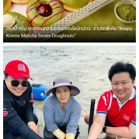
คริสปี้ ครีม ยกขบวนความอร่อยของโดนัทมัทฉะ 4 รสชาติ กับ “Krispy
Kreme Matcha Series Doughnuts”