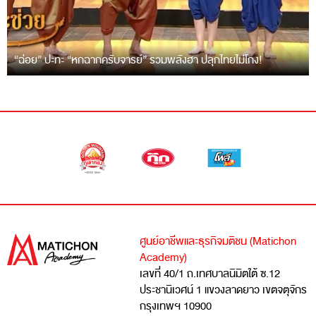
“ฉ่อย” ปะทะ “หกฉากครับจารย์” รวมพลังฮา ปลุกไทยไม่โกง!
ศูนย์อาชีพและธุรกิจมติชน (Matichon
Academy)
เลขที่ 40/1 ถ.เทศบาลนิมิตใต้ ซ.12
ประชานิเวศน์ 1 แขวงลาดยาว เขตจตุจักร
กรุงเทพฯ 10900