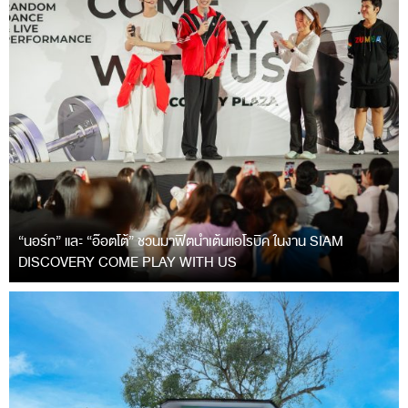
“นอร์ท” และ “อ๊อตโต้” ชวนมาฟิตนำเต้นแอโรบิค ในงาน SIAM
DISCOVERY COME PLAY WITH US