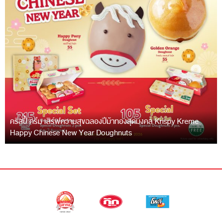
คริสปี้ ครีม เสิร์ฟความสุขฉลองปีม้าทองสุดมงคล Krispy Kreme
Happy Chinese New Year Doughnuts