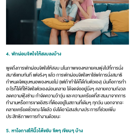
4. พักผ่อนจิตใจให้สงบลงบ้าง
พูดถึงการพักผ่อนจิตใจให้สงบ มโนภาพของหลายคนพุ่งไปที่การนั่ง
สมาธิแทบทันที แต่จริงๆ แล้ว การพักผ่อนจิตใจหาใช่แค่การนั่งสมาธิ
กำหนดจิตยุบหนอพองหนอไม่ (แต่ถ้าทำได้ก็ดีกับตัวเอง) มันคือการทำ
อะไรก็ได้ที่ให้จิตใจตัวเองผ่อนคลาย ได้จดจ่ออยู่นิ่งๆ คลายความกังวล
ลดความฟุ้งซ่าน กำจัดความว้าวุ่น และความเครียดที่สะสมมาจากการ
ทำงานหรือการขาดอิสระที่ต้องอยู่ในสถานที่เดิมๆ ทุกวัน นอกจากจะ
คลายเครียดชั่วขณะได้แล้ว ยังได้อานิสงส์บางประการที่ช่วยเพิ่ม
ประสิทธิภาพการทำงานด้วยนะ
5. หาโอกาสให้นิ้วได้ขยับ ขีดๆ เขียนๆ บ้าง