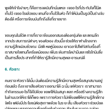
พูดให้เข้าใจง่ายๆ ก็คือการจดบันทึกนั่นแหละ เจออะไรที่ประทับใจก็โน้ต
เก็บไว้ เจออะไรแล้วชอบ แทนที่จะเก็บไว้ในหัว ก็ทำให้มันเป็นรูปเป็นร่างจับ
ต้องได้ หรือการเขียนบันทึกถึงสิ่งที่เราอยาก
ขอบคุณในชีวิต การที่เราจะเขียนออกสมองต้องครุ่นคิด และตกผลึก
จากประสบการณ์ต่างๆ ของตัวเอง ส่วนนี้จะช่วยให้เราห่างไกลจาก
ความรู้สึกแง่ลบชั่วขณะ มีสติ หดหู่น้อยลง เอาเวลาไปโฟกัสกับเรื่องที่
เราสบายใจแทนก็เครียดน้อยลง เพิ่มระดับสารโดปามีนและเซโรโทนินซึ่ง
เป็นสารสื่อประสาทที่ทำให้เรารู้สึกมีความสุขและอารมณ์ดี
6. หัวเราะ
คนเราจะหัวเราะได้นั้น มันต้องมีความรู้สึกมีความสุขหรือสนุกสนานอยู่
ก่อนแล้ว ถึงจะเอาเสียงหัวเราะออกมาได้ ฉะนั้น แค่หัวเราะ เราสามารถ
ทำกิจกรรมอะไรก็ได้ไปด้วย ขอแค่ให้มันสนุก ตลก หรือสร้างความรู้สึก
ในด้านบวกให้เราได้ก็พอ เพราะการหัวเราะไม่เพียงแต่ให้ความรู้สึกดีทาง
จิตใจ แต่ยังมีประโยชน์ต่อสุขภาพด้วย ในระยะสั้น เสียงหัวเราะช่วยปลด
ปล่อยและบรรเทาความตึงเครียดในร่างกาย ส่วนในระยะยาว จะช่วย