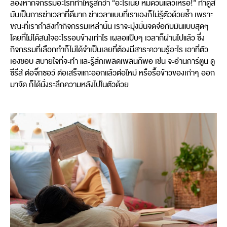
ลองหากิจกรรมอะไรที่ทำให้รู้สึกว่า “อะไรเนี่ย หมดวันแล้วเหรอ!” ทำดูสิ
มันเป็นการฆ่าเวลาที่ดีมาก ฆ่าเวลาแบบที่เราเองก็ไม่รู้ตัวด้วยซ้ำ เพราะ
ขณะที่เรากำลังทำกิจกรรมเหล่านั้น เราจะมุ่งมั่นจดจ่อกับมันแบบสุดๆ
โดยที่ไม่ได้สนใจอะไรรอบข้างเท่าไร เผลอแป๊บๆ เวลาก็ผ่านไปแล้ว ซึ่ง
กิจกรรมที่เลือกทำก็ไม่ได้จำเป็นเลยที่ต้องมีสาระความรู้อะไร เอาที่ตัว
เองชอบ สบายใจที่จะทำ และรู้สึกเพลิดเพลินก็พอ เช่น จะอ่านการ์ตูน ดู
ซีรีส์ ต่อจิ๊กซอว์ ต่อเสร็จแกะออกแล้วต่อใหม่ หรือรื้อข้าวของเก่าๆ ออก
มาจัด ก็ได้นั่งระลึกความหลังไปในตัวด้วย