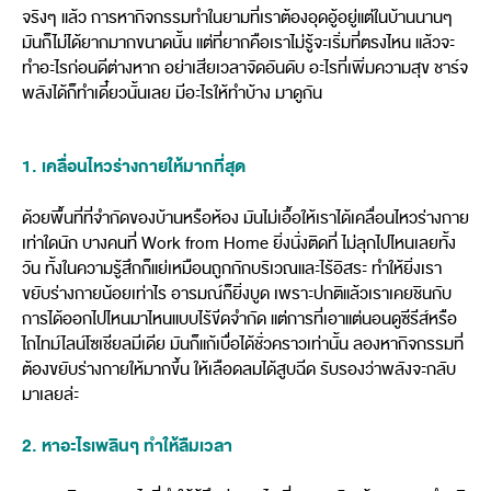
จริงๆ แล้ว การหากิจกรรมทำในยามที่เราต้องอุดอู้อยู่แต่ในบ้านนานๆ
มันก็ไม่ได้ยากมากขนาดนั้น แต่ที่ยากคือเราไม่รู้จะเริ่มที่ตรงไหน แล้วจะ
ทำอะไรก่อนดีต่างหาก อย่าเสียเวลาจัดอันดับ อะไรที่เพิ่มความสุข ชาร์จ
พลังได้ก็ทำเดี๋ยวนั้นเลย มีอะไรให้ทำบ้าง มาดูกัน
1. เคลื่อนไหวร่างกายให้มากที่สุด
ด้วยพื้นที่ที่จำกัดของบ้านหรือห้อง มันไม่เอื้อให้เราได้เคลื่อนไหวร่างกาย
เท่าใดนัก บางคนที่ Work from Home ยิ่งนั่งติดที่ ไม่ลุกไปไหนเลยทั้ง
วัน ทั้งในความรู้สึกก็แย่เหมือนถูกกักบริเวณและไร้อิสระ ทำให้ยิ่งเรา
ขยับร่างกายน้อยเท่าไร อารมณ์ก็ยิ่งบูด เพราะปกติแล้วเราเคยชินกับ
การได้ออกไปไหนมาไหนแบบไร้ขีดจำกัด แต่การที่เอาแต่นอนดูซีรีส์หรือ
ไถไทม์ไลน์โซเชียลมีเดีย มันก็แก้เบื่อได้ชั่วคราวเท่านั้น ลองหากิจกรรมที่
ต้องขยับร่างกายให้มากขึ้น ให้เลือดลมได้สูบฉีด รับรองว่าพลังจะกลับ
มาเลยล่ะ
2. หาอะไรเพลินๆ ทำให้ลืมเวลา