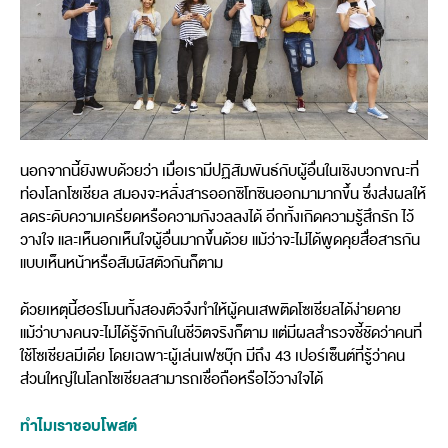
นอกจากนี้ยังพบด้วยว่า เมื่อเรามีปฏิสัมพันธ์กับผู้อื่นในเชิงบวกขณะที่
ท่องโลกโซเชียล สมองจะหลั่งสารออกซิโทซินออกมามากขึ้น ซึ่งส่งผลให้
ลดระดับความเครียดหรือความกังวลลงได้ อีกทั้งเกิดความรู้สึกรัก ไว้
วางใจ และเห็นอกเห็นใจผู้อื่นมากขึ้นด้วย แม้ว่าจะไม่ได้พูดคุยสื่อสารกัน
แบบเห็นหน้าหรือสัมผัสตัวกันก็ตาม
ด้วยเหตุนี้ฮอร์โมนทั้งสองตัวจึงทำให้ผู้คนเสพติดโซเชียลได้ง่ายดาย
แม้ว่าบางคนจะไม่ได้รู้จักกันในชีวิตจริงก็ตาม แต่มีผลสำรวจชี้ชัดว่าคนที่
ใช้โซเชียลมีเดีย โดยเฉพาะผู้เล่นเฟซบุ๊ก มีถึง 43 เปอร์เซ็นต์ที่รู้ว่าคน
ส่วนใหญ่ในโลกโซเชียลสามารถเชื่อถือหรือไว้วางใจได้
ทำไมเราชอบโพสต์