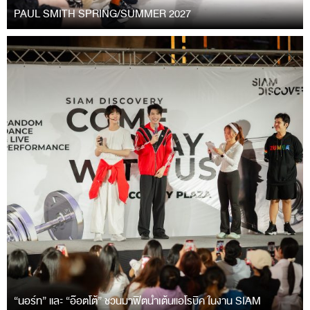
PAUL SMITH SPRING/SUMMER 2027
“นอร์ท” และ “อ๊อตโต้” ชวนมาฟิตนำเต้นแอโรบิค ในงาน SIAM