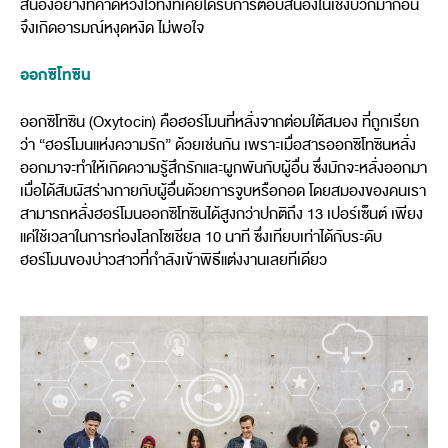
สนองอย่างที่คาดหวังไว้ทั้งที่เคยได้รับการตอบสนองในเชิงบวกมาก่อน
จึงเกิดอารมณ์หงุดหงิด ไม่พอใจ
ออกซิโทซิน
ออกซิโทซิน (Oxytocin) คือฮอร์โมนที่หลั่งจากต่อมใต้สมอง ที่ถูกเรียก
ว่า “ฮอร์โมนแห่งความรัก” ด้วยเช่นกัน เพราะเมื่อสารออกซิโทซินหลั่ง
ออกมาจะทำให้เกิดความรู้สึกรักและผูกพันกับผู้อื่น ซึ่งมักจะหลั่งออกมา
เมื่อได้สัมผัสร่างกายกับผู้อื่นด้วยการจูบหรือกอด โดยสมองของคนเรา
สามารถหลั่งฮอร์โมนออกซิโทซินได้สูงกว่าปกติถึง 13 เปอร์เซ็นต์ เพียง
แค่ใช้เวลาในการท่องโลกโซเชียล 10 นาที ซึ่งเทียบเท่าได้กับระดับ
ฮอร์โมนของบ่าวสาวที่กำลังเข้าพิธีแต่งงานเลยทีเดียว