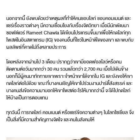
นอกจากนี้ ยังพบด้วยว่าเหตุผลที่ทำให้คนชอบไลก์ ชอบคอมเมนต์ และ
แชร์เรื่องราวต่างๆ มีความเชื่อมโยงกับเรื่องจิตวิทยา เมื่อมีนักพัฒนา
ซอฟต์แวร์ Rameet Chawla ได้เขียนโปรแกรมขึ้นมาเพื่อให้กดไลก์ทุก
โพสต์ในอินสตาแกรม (IG) ของคนอื่นที่โชว์ในหน้าฟีดของเขา และพบกับ
ผลลัพธ์ที่คาดไม่ถึงหลายประการ
โดยหลังจากผ่านไป 3 เดือน ปรากฏว่าเขามียอดฟอลโลว์หรือคน
ติดตามต่อวันมากกว่า 30 คน รวมแล้วกว่า 2,700 คน เมื่อไปเดินข้าง
นอกก็มีผู้คนมาทักทายเขาเพราะจำหน้าเขาได้จากใน IG และยังขอให้เขา
กดไลก์ต่อไปด้วย ขณะที่บางคนเชิญให้เขาไปร่วมงานปาร์ตี้สังสรรค์ และ
บางคนส่งข้อความมาบอกให้เขาโพสต์อะไรให้มากกว่านี้ จะได้ไปกดไลก์
ให้บ้างเป็นการตอบแทน
ทุกวันนี้ การกดไลก์ คอมเมนต์ หรือแชร์ข้อความต่างๆ ในโลกโซเชียล จึง
เป็นสิ่งที่มีความสำคัญทางจิตใจ และคนในสังคมให้