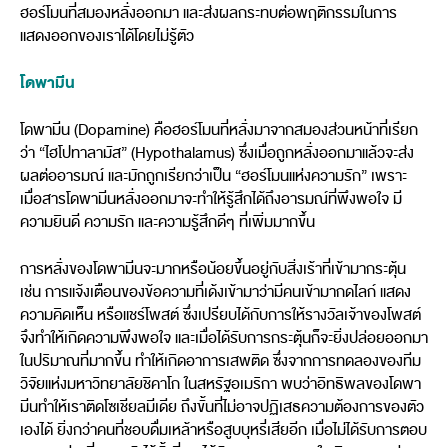
ฮอร์โมนที่สมองหลั่งออกมา และส่งผลกระทบต่อพฤติกรรมในการ
แสดงออกของเราได้โดยไม่รู้ตัว
โดพามีน
โดพามีน (Dopamine) คือฮอร์โมนที่หลั่งมาจากสมองส่วนหน้าที่เรียก
ว่า “ไฮโปทาลามัส” (Hypothalamus) ซึ่งเมื่อถูกหลั่งออกมาแล้วจะส่ง
ผลต่ออารมณ์ และมักถูกเรียกว่าเป็น “ฮอร์โมนแห่งความรัก” เพราะ
เมื่อสารโดพามีนหลั่งออกมาจะทำให้รู้สึกได้ถึงอารมณ์ที่พึงพอใจ มี
ความยินดี ความรัก และความรู้สึกดีๆ ที่เพิ่มมากขึ้น
การหลั่งของโดพามีนจะมากหรือน้อยขึ้นอยู่กับสิ่งเร้าที่เข้ามากระตุ้น
เช่น การแจ้งเตือนของข้อความที่เด้งเข้ามาว่ามีคนเข้ามากดไลก์ แสดง
ความคิดเห็น หรือแชร์โพสต์ ซึ่งเปรียบได้กับการให้รางวัลเจ้าของโพสต์
จึงทำให้เกิดความพึงพอใจ และเมื่อได้รับการกระตุ้นก็จะยิ่งปล่อยออกมา
ในปริมาณที่มากขึ้น ทำให้เกิดอาการเสพติด ซึ่งจากการทดลองของทีม
วิจัยแห่งมหาวิทยาลัยชิคาโก ในสหรัฐอเมริกา พบว่าอิทธิพลของโดพา
มีนทำให้เราติดโซเชียลมีเดีย ถึงขั้นที่ไม่อาจปฏิเสธความต้องการของตัว
เองได้ ยิ่งกว่าคนที่ชอบดื่มเหล้าหรือสูบบุหรี่เสียอีก เมื่อไม่ได้รับการตอบ