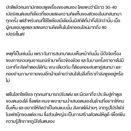
ปกติแล้วคนเรามักชอบพูดเรื่องของตนเอง โดยพบว่ามีราว 30-40
เปอร์เซนต์เลยทีเดียวที่ชอบแสดงความคิดเห็นของตัวเองในบทสนทนา
ทุกครั้ง แต่สำหรับคนที่ใช้โซเชียลมีเดียนั้นมีสถิติที่น่าทึ่งไปกว่านั้น เมื่อ
ผู้คนชอบพูดและแสดงความคิดเห็นในโลกออนไลน์มากถึง 80
เปอร์เซ็นต์!
เหตุที่เป็นเช่นนั้น เพราะในการสนทนาแบบเห็นหน้ากันนั้น มีปัจจัยเรื่อง
ของการควบคุมอารมณ์เข้ามาเกี่ยวข้องด้วย และในบางครั้งเราอาจไม่มี
เวลาที่จะคิดคำตอบได้ทัน ขณะเดียวกัน ก็ต้องคอยสบตาคู่สนทนา และ
คอยอ่านภาษากายของอีกฝ่ายด้ายว่าสนใจในสิ่งที่เรากำลังพูดอยู่หรือ
ไม่
แต่ในโลกโซเชียล ทุกคนสามารถปรับแต่ง และมีเวลาที่จะประดิษฐ์คำพูด
ของตนเองได้ ซึ่งแต่ละคนจะพยายามนำเสนอตนเองในด้านที่อยากให้คน
อื่นเห็น และอยากให้คิดว่าเป็นคนแบบนั้น สังเกตได้ง่ายๆ จากรูปโปรไฟล์
ในเฟซบุ๊กของแต่ละคน ซึ่งส่วนใหญ่จะเป็นการสร้างตัวตนให้ดูดี เพื่อเพิ่ม
ความรู้สึกภาคภูมิใจในตนเอง