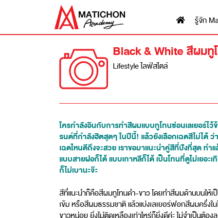
รู้จัก
Black & White สีผมทูโทน
Lifestyle ไลฟ์สไตล์
ใครกำลังอินกับการทำสีผมแบบทูโทนซ่อนเลเยอร์ไว้ข้
รนด์ที่กำลังฮิตสุดๆ ในปีนี้! แล้วยังเลือกเฉดสีไม่ได้ ว
เฉดไหนดีถึงจะสวย เราขอมาแนะนำคู่สีที่ปังที่สุด ทำ
แบบสายฝอก็ได้ แบบเกาหลีก็ได้ เป็นโทนที่ดูไม่เยอะเก
ก็ไม่เบานะจ๊ะ
สีที่แนะนำก็คือสีผมทูโทนดำ-ขาว โดยทำสีผมด้านบนให้เป
เข้ม หรือสีผมธรรมชาติ แล้วแบ่งเลเยอร์ฟอกสีผมครึ่งใน
ขาวหน่อย ยิ่งไม่ติดเหลืองเท่าไหร่ก็ยิ่งดีค่ะ ไม่จำเป็นต้องล