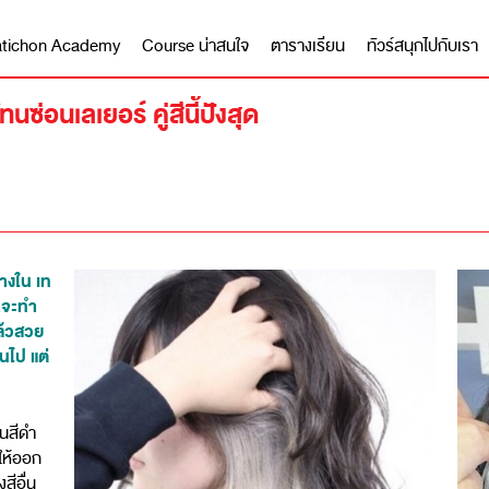
 Matichon Academy
Course น่าสนใจ
ตารางเรียน
ทัวร์สนุกไปกับเรา
ซ่อนเลเยอร์ คู่สีนี้ปังสุด
างใน เท
่าจะทำ
แล้วสวย
ินไป แต่
็นสีดำ
ให้ออก
งสีอื่น