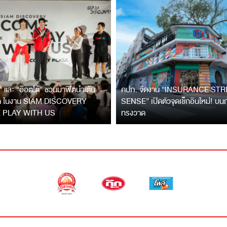
” และ “อ๊อตโต้” ชวนมาฟิตนำเต้น
คปภ. จัดงาน “INSURANCE STR
ิค ในงาน SIAM DISCOVERY
SENSE” เปิดตัวจุดเช็กอินใหม่! บ
 PLAY WITH US
ทรงวาด