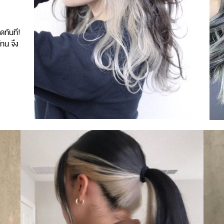
ดทันที!
โทน จึง