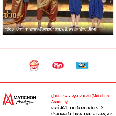
“ฉ่อย” ปะทะ “หกฉากครับจารย์” รวมพลังฮา ปลุกไทยไม่โกง!
ศูนย์อาชีพและธุรกิจมติชน (Matichon
Academy)
เลขที่ 40/1 ถ.เทศบาลนิมิตใต้ ซ.12
ประชานิเวศน์ 1 แขวงลาดยาว เขตจตุจักร