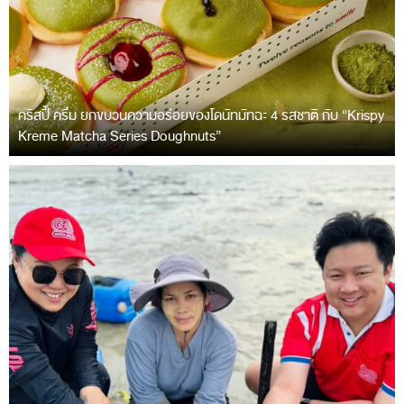
คริสปี้ ครีม ยกขบวนความอร่อยของโดนัทมัทฉะ 4 รสชาติ กับ “Krispy
Kreme Matcha Series Doughnuts”