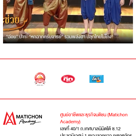
“ฉ่อย” ปะทะ “หกฉากครับจารย์” รวมพลังฮา ปลุกไทยไม่โกง!
ศูนย์อาชีพและธุรกิจมติชน (Matichon
Academy)
เลขที่ 40/1 ถ.เทศบาลนิมิตใต้ ซ.12
ประชานิเวศน์ 1 แขวงลาดยาว เขตจตุจักร