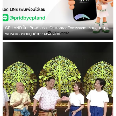
CP LAND ปั้น ‘Pri-d’ สร้าง Customer Ecosystem เชื่อมลูกบ้าน-
พันธมิตร ขยายมูลค่าธุรกิจระยะยาว