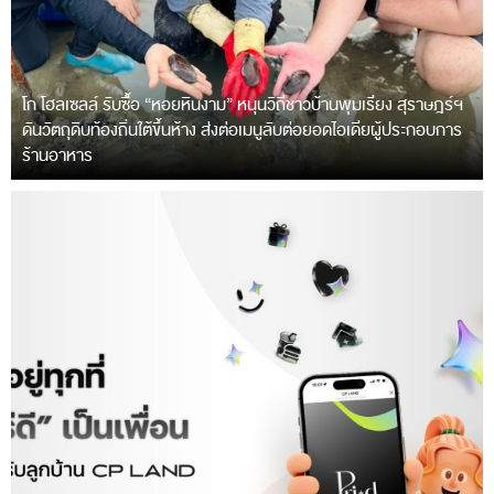
โก โฮลเซลล์ รับซื้อ “หอยหินงาม” หนุนวิถีชาวบ้านพุมเรียง สุราษฎร์ฯ
ดันวัตถุดิบท้องถิ่นใต้ขึ้นห้าง ส่งต่อเมนูลับต่อยอดไอเดียผู้ประกอบการ
ร้านอาหาร