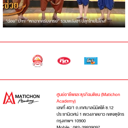
“ฉ่อย” ปะทะ “หกฉากครับจารย์” รวมพลังฮา ปลุกไทยไม่โกง!
ศูนย์อาชีพและธุรกิจมติชน (Matichon
Academy)
เลขที่ 40/1 ถ.เทศบาลนิมิตใต้ ซ.12
ประชานิเวศน์ 1 แขวงลาดยาว เขตจตุจักร
กรุงเทพฯ 10900
Mobile : 082-29939097