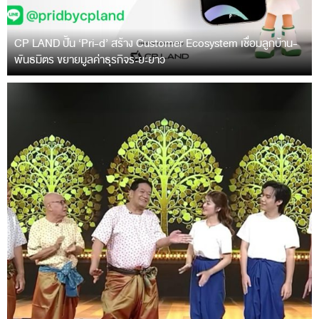
CP LAND ปั้น ‘Pri-d’ สร้าง Customer Ecosystem เชื่อมลูกบ้าน-
พันธมิตร ขยายมูลค่าธุรกิจระยะยาว