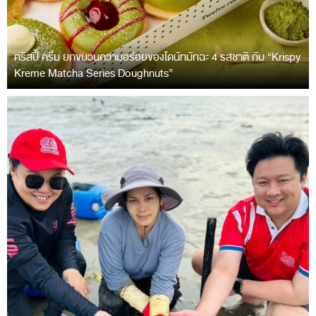
คริสปี้ ครีม ยกขบวนความอร่อยของโดนัทมัทฉะ 4 รสชาติ กับ “Krispy
Kreme Matcha Series Doughnuts”