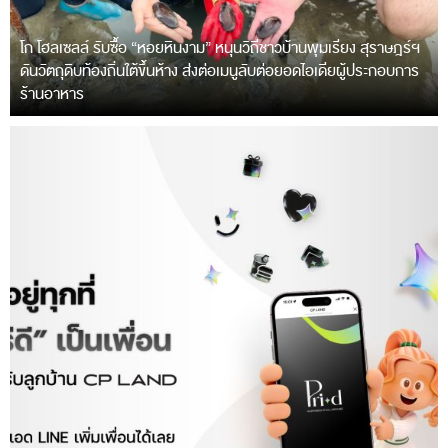
โก โฮลเซลล์ รับซื้อ “หอยหินงาม” หนุนวิถีชาวบ้านพุมเรียง สุราษฎร์ฯ
ดันวัตถุดิบท้องถิ่นใต้ขึ้นห้าง ส่งต่อเมนูลับต่อยอดไอเดียผู้ประกอบการ
ร้านอาหาร