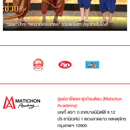
“ฉ่อย” ปะทะ “หกฉากครับจารย์” รวมพลังฮา ปลุกไทยไม่โกง!
ศูนย์อาชีพและธุรกิจมติชน (Matichon
Academy)
เลขที่ 40/1 ถ.เทศบาลนิมิตใต้ ซ.12
ประชานิเวศน์ 1 แขวงลาดยาว เขตจตุจักร
กรุงเทพฯ 10900