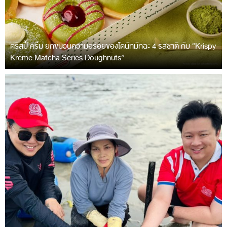
คริสปี้ ครีม ยกขบวนความอร่อยของโดนัทมัทฉะ 4 รสชาติ กับ “Krispy
Kreme Matcha Series Doughnuts”