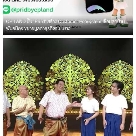
CP LAND ปั้น ‘Pri-d’ สร้าง Customer Ecosystem เชื่อมลูกบ้าน-
พันธมิตร ขยายมูลค่าธุรกิจระยะยาว