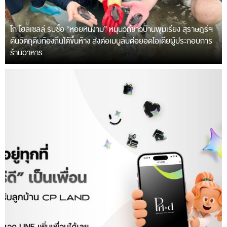
โก โฮลเซลล์ รับซื้อ “หอยหินงาม” หนุนวิถีชาวบ้านพุมเรียง สุราษฎร์ฯ
ดันวัตถุดิบท้องถิ่นใต้ขึ้นห้าง ส่งต่อเมนูลับต่อยอดไอเดียผู้ประกอบการ
ร้านอาหาร