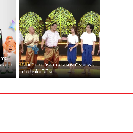
tomer
ตร ขยาย
“ฉ่อย” ปะทะ “หกฉากครับจารย์” รวมพลัง
ฮา ปลุกไทยไม่โกง!