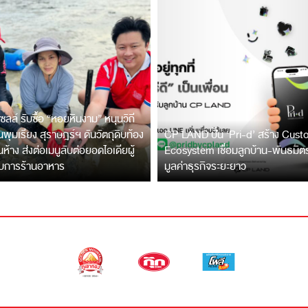
ซลล์ รับซื้อ “หอยหินงาม” หนุนวิถี
พุมเรียง สุราษฎร์ฯ ดันวัตถุดิบท้อง
CP LAND ปั้น ‘Pri-d’ สร้าง Cus
ึ้นห้าง ส่งต่อเมนูลับต่อยอดไอเดียผู้
Ecosystem เชื่อมลูกบ้าน-พันธมิ
บการร้านอาหาร
มูลค่าธุรกิจระยะยาว