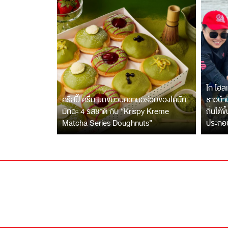
โก โฮลเ
คริสปี้ ครีม ยกขบวนความอร่อยของโดนัท
ชาวบ้าน
มัทฉะ 4 รสชาติ กับ “Krispy Kreme
ถิ่นใต้ข
Matcha Series Doughnuts”
ประกอ