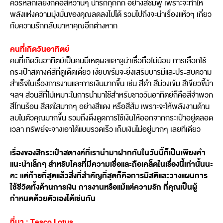
ควรหลีกเลี่ยงก็คือสีหวานๆ น่ารักกุ๊กกิ๊ก อย่างสีชมพู เพราะจะทำให้
พลังแห่งความมุ่งมั่นของคุณลดลงไปได้ รวมไปถึงจะนำเรื่องแห้วๆ เกี่ยว
กับความรักกลับมาหาคุณอีกต่างหาก
คนที่เกิดวันอาทิตย์
คนที่เกิดวันอาทิตย์เป็นคนมีเหตุผลและดูน่าเชื่อถือไม่น้อย การเลือกใช้
กระเป๋าสตางค์สีที่ดูเด็ดเดี่ยว เงียบขรึมจะยิ่งเสริมบารมีและประสบความ
สำเร็จในเรื่องการงานและการเงินมากขึ้น เช่น สีดำ สีม่วงเข้ม สีเขียวขี้ม้า
ฯลฯ ส่วนสีที่ไม่เหมาะในการนำมาใช้สำหรับชาววันอาทิตย์ก็คือสีจำพวก
สีโทนร้อน สีสดใสมากๆ อย่างสีแดง หรือสีส้ม เพราะจะให้พลังงานด้าน
ลบในตัวคุณมากขึ้น รวมถึงดึงดูดการใช้เงินให้ออกจากกระเป๋าอยู่ตลอด
เวลา ทรัพย์จะจางเอาได้แบบรวดเร็ว เก็บเงินไม่อยู่มากๆ เลยทีเดียว
เรื่องของสีกระเป๋าสตางค์ที่เรานำมาฝากกันในวันนี้ก็เป็นเพียงคำ
แนะนำเล็กๆ สำหรับใครที่มีความเชื่อและถือเคล็ดในเรื่องนี้เท่านั้นนะ
คะ แต่ท้ายที่สุดแล้วสิ่งที่สำคัญที่สุดก็คือการมีสติและวางแผนการ
ใช้ชีวิตทั้งด้านการเงิน การงานหรือแม้แต่ความรัก ที่คุณเป็นผู้
กำหนดด้วยตัวเองได้เช่นกัน
ที่มา : Tesco Lotus