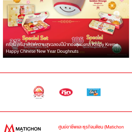
คริสปี้ ครีม เสิร์ฟความสุขฉลองปีม้าทองสุดมงคล Krispy Kreme
Happy Chinese New Year Doughnuts
ศูนย์อาชีพและธุรกิจมติชน (Matichon