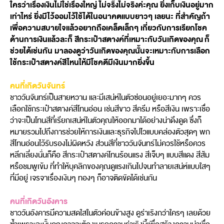
ใครว่าเรื่องเงินไม่ใช่เรื่องใหญ่ ไม่จริ๊งไม่จริงค่ะคุณ ยิ่งเก็บเงินอยู่มาก
เท่าไหร่ ยิ่งมีไว้ออมไว้ใช้ได้ในอนาคตแบบยาวๆ เลยนะ ที่สำคัญถ้า
เพื่อความสบายใจแล้วอยากถือเคล็ดเล็กๆ เกี่ยวกับการเรียกโชค
ด้านการเงินแล้วละก็ สีกระเป๋าสตางค์ที่เหมาะกับวันเกิดของคุณ ก็
ช่วยได้เช่นกัน มาลองดูว่าวันเกิดของคุณนั้นจะเหมาะกับการเลือก
ใช้กระเป๋าสตางค์สีไหนให้มีโชคดีมีเงินมากยิ่งขึ้น
คนที่เกิดวันจันทร์
ชาววันจันทร์เป็นสายหวาน และมีเสน่ห์ในตัวซ่อนอยู่เยอะมากๆ ควร
เลือกใช้กระเป๋าสตางค์สีโทนอ่อน เช่นสีขาว สีครีม หรือสีเงิน เพราะเชื่อ
ว่าจะเป็นโทนสีที่เรียกเสน่ห์ในตัวคุณให้ออกมาได้อย่างน่าดึงดูด ซึ่งก็
หมายรวมไปถึงการช่วยให้การเงินและธุรกิจไปไวแบบคล่องตัวสุดๆ พก
สีโทนอ่อนไว้รับรองไม่ผิดหวัง ส่วนสีที่ชาววันจันทร์ไม่ควรใช้หรือควร
หลีกเลี่ยงนั่นก็คือ สีกระเป๋าสตางค์โทนร้อนแรง สีเจ็บๆ แบบสีแดง สีส้ม
หรือชมพูเข้ม ที่ทำให้บุคลิกของคุณดูแรงเกินไปจนทำลายเสน่ห์แบบใสๆ
ที่มีอยู่ เจรจาเรื่องเงินๆ ทองๆ ก็อาจติดขัดได้เช่นกัน
คนที่เกิดวันอังคาร
ชาววันอังคารมีความสดใสในตัวค่อนข้างสูง ดูร่าเริงกว่าใครๆ เลยด้วย