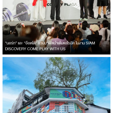
“นอร์ท” และ “อ๊อตโต้” ชวนมาฟิตนำเต้นแอโรบิค ในงาน SIAM
DISCOVERY COME PLAY WITH US