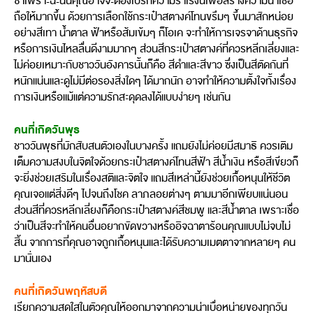
ซ้ำเพราะฉะนั้นคุณอาจจะต้องเบรกความร่าเริงนี้เพื่อสร้างความน่าเชื่อ
ถือให้มากขึ้น ด้วยการเลือกใช้กระเป๋าสตางค์โทนขรึมๆ ขึ้นมาสักหน่อย
อย่างสีเทา น้ำตาล ฟ้าหรือส้มเข้มๆ ก็โอเค จะทำให้การเจรจาด้านธุรกิจ
หรือการเงินไหลลื่นดีงามมากๆ ส่วนสีกระเป๋าสตางค์ที่ควรหลีกเลี่ยงและ
ไม่ค่อยเหมาะกับชาววันอังคารนั้นก็คือ สีดำและสีขาว ซึ่งเป็นสีตัดกันที่
หนักแน่นและดูไม่มีต่อรองสิ่งใดๆ ได้มากนัก อาจทำให้ความตั้งใจทั้งเรื่อง
การเงินหรือแม้แต่ความรักสะดุดลงได้แบบง่ายๆ เช่นกัน
คนที่เกิดวันพุธ
ชาววันพุธที่มักสับสนตัวเองในบางครั้ง แถมยังไม่ค่อยมีสมาธิ ควรเติม
เต็มความสงบในจิตใจด้วยกระเป๋าสตางค์โทนสีฟ้า สีน้ำเงิน หรือสีเขียวก็
จะยิ่งช่วยเสริมในเรื่องสติและจิตใจ แถมสีเหล่านี้ยังช่วยเกื้อหนุนให้ชีวิต
คุณเจอแต่สิ่งดีๆ ไปจนถึงโชค ลาภลอยต่างๆ ตามมาอีกเพียบแน่นอน
ส่วนสีที่ควรหลีกเลี่ยงก็คือกระเป๋าสตางค์สีชมพู และสีน้ำตาล เพราะเชื่อ
ว่าเป็นสีจะทำให้คนอื่นอยากขัดขวางหรืออิจฉาตาร้อนคุณแบบไม่จบไม่
สิ้น จากการที่คุณอาจถูกเกื้อหนุนและได้รับความเมตตาจากหลายๆ คน
มานั่นเอง
คนที่เกิดวันพฤหัสบดี
เรียกความสดใสในตัวคุณให้ออกมาจากความน่าเบื่อหน่ายของทุกวัน