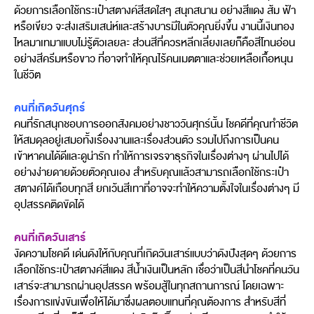
ด้วยการเลือกใช้กระเป๋าสตางค์สีสดใสๆ สนุกสนาน อย่างสีแดง ส้ม ฟ้า
หรือเขียว จะส่งเสริมเสน่ห์และสร้างบารมีในตัวคุณยิ่งขึ้น งานนี้เงินทอง
ไหลมาเทมาแบบไม่รู้ตัวเลยละ ส่วนสีที่ควรหลีกเลี่ยงเลยก็คือสีโทนอ่อน
อย่างสีครีมหรือขาว ที่อาจทำให้คุณไร้คนเมตตาและช่วยเหลือเกื้อหนุน
ในชีวิต
คนที่เกิดวันศุกร์
คนที่รักสนุกชอบการออกสังคมอย่างชาววันศุกร์นั้น โชคดีที่คุณทำชีวิต
ให้สมดุลอยู่เสมอทั้งเรื่องงานและเรื่องส่วนตัว รวมไปถึงการเป็นคน
เข้าหาคนได้ดีและดูน่ารัก ทำให้การเจรจาธุรกิจในเรื่องต่างๆ ผ่านไปได้
อย่างง่ายดายด้วยตัวคุณเอง สำหรับคุณแล้วสามารถเลือกใช้กระเป๋า
สตางค์ได้เกือบทุกสี ยกเว้นสีเทาที่อาจจะทำให้ความตั้งใจในเรื่องต่างๆ มี
อุปสรรคติดขัดได้
คนที่เกิดวันเสาร์
งัดความโชคดี เด่นดังให้กับคุณที่เกิดวันเสาร์แบบว่าดังปังสุดๆ ด้วยการ
เลือกใช้กระเป๋าสตางค์สีแดง สีน้ำเงินเป็นหลัก เชื่อว่าเป็นสีนำโชคที่คนวัน
เสาร์จะสามารถผ่านอุปสรรค พร้อมสู้ในทุกสถานการณ์ โดยเฉพาะ
เรื่องการแข่งขันเพื่อให้ได้มาซึ่งผลตอบแทนที่คุณต้องการ สำหรับสีที่