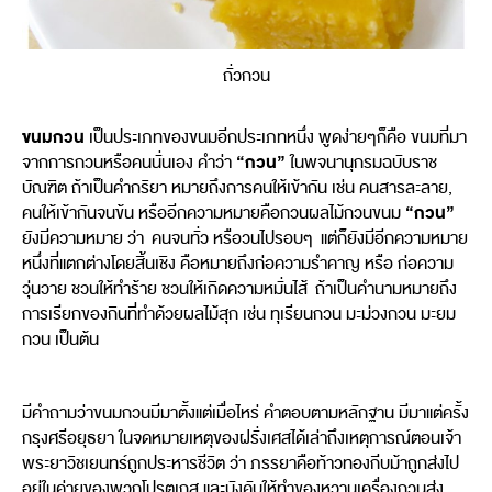
ถั่วกวน
ขนมกวน
เป็นประเภทของขนมอีกประเภทหนึ่ง พูดง่ายๆก็คือ ขนมที่มา
“กวน”
จากการกวนหรือคนนั่นเอง คำว่า
ในพจนานุกรมฉบับราช
บัณฑิต ถ้าเป็นคำกริยา หมายถึงการคนให้เข้ากัน เช่น คนสารละลาย,
“กวน”
คนให้เข้ากันจนข้น หรืออีกความหมายคือกวนผลไม้กวนขนม
ยังมีความหมาย ว่า คนจนทั่ว หรือวนไปรอบๆ แต่ก็ยังมีอีกความหมาย
หนึ่งที่แตกต่างโดยสิ้นเชิง คือหมายถึงก่อความรำคาญ หรือ ก่อความ
วุ่นวาย ชวนให้ทำร้าย ชวนให้เกิดความหมั่นไส้ ถ้าเป็นคำนามหมายถึง
การเรียกของกินที่ทำด้วยผลไม้สุก เช่น ทุเรียนกวน มะม่วงกวน มะยม
กวน เป็นต้น
มีคำถามว่าขนมกวนมีมาตั้งแต่เมื่อไหร่ คำตอบตามหลักฐาน มีมาแต่ครั้ง
กรุงศรีอยุธยา ในจดหมายเหตุของฝรั่งเศสได้เล่าถึงเหตุการณ์ตอนเจ้า
พระยาวิชเยนทร์ถูกประหารชีวิต ว่า ภรรยาคือท้าวทองกีบม้าถูกส่งไป
อยู่ในค่ายของพวกโปรตุเกส และบังคับให้ทำของหวานเครื่องกวนส่ง