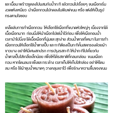
และเนื้อมะพร้าวขูดลงไปผสมกับน้ำกะทิ แล้วกวนไปเรื่อยๆ จนเผือกเริ่ม
งวดแห้งเหนียว นำเผือกกวนไปกดลงในพิมพ์ขนม หรือ แต่งให้เป็นรูป
ทรงตามใจชอบ
เคล็ดลับการทำเผือกกวน ให้เลือกใช้เผือกที่ขนาดหัวใหญ่ๆ เนื่องจากได้
เนื้อเผือกมาก ก่อนนึ่งให้นำเผือกไปแช่น้ำไว้ก่อน เพื่อให้เผือกอมน้ำ
เวลานำไปนึ่งจะได้เนื้อเผือกที่นุ่มและสุกง่าย ส่วนน้ำตาลที่เหมาะในการทำ
เผือกกวนให้เลือกใช้น้ำตาลปี๊บ และกะทิต้องเป็นกะทิคั้นสดกรองด้วยผ้า
ขาวบาง อย่าให้มีเศษสกปรก การปรุงรสกะทิ ให้นำกะทิไปเคี่ยวกับ
น้ำตาลปี๊บใส่เกลือเล็กน้อย เพื่อให้ได้รสชาติที่กลมกล่อม ขนมเผือก
กวน หากโดนลมจะแข็งและกระด้าง เวลาเก็บให้เก็บใส่กล่อง อย่าให้โดน
ลม หรือ ใช้ผ้าชุบน้ำหมาดๆ วางคลุมเอาไว้ เพื่อรักษาความชื้นของขนม