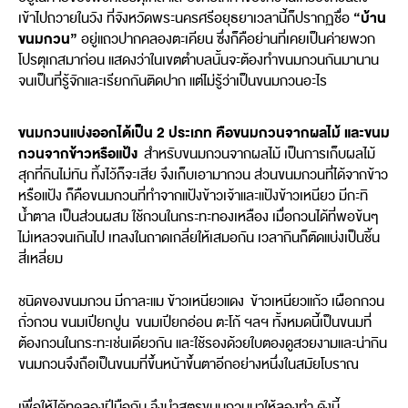
“บ้าน
เข้าไปถวายในวัง ที่จังหวัดพระนครศรีอยุธยาเวลานี้ก็ปรากฏชื่อ
ขนมกวน”
อยู่แถวปากคลองตะเคียน ซึ่งก็คือย่านที่เคยเป็นค่ายพวก
โปรตุเกสมาก่อน แสดงว่าในเขตตำบลนั้นจะต้องทำขนมกวนกันมานาน
จนเป็นที่รู้จักและเรียกกันติดปาก แต่ไม่รู้ว่าเป็นขนมกวนอะไร
ขนมกวนแบ่งออกได้เป็น 2 ประเภท คือขนมกวนจากผลไม้ และขนม
กวนจากข้าวหรือแป้ง
สำหรับขนมกวนจากผลไม้ เป็นการเก็บผลไม้
สุกที่กินไม่ทัน ทิ้งไว้ก็จะเสีย จึงเก็บเอามากวน ส่วนขนมกวนที่ได้จากข้าว
หรือแป้ง ก็คือขนมกวนที่ทำจากแป้งข้าวเจ้าและแป้งข้าวเหนียว มีกะทิ
น้ำตาล เป็นส่วนผสม ใช้กวนในกระทะทองเหลือง เมื่อกวนได้ที่พอข้นๆ
ไม่เหลวจนเกินไป เทลงในถาดเกลี่ยให้เสมอกัน เวลากินก็ตัดแบ่งเป็นชิ้น
สี่เหลี่ยม
ชนิดของขนมกวน มีกาละแม ข้าวเหนียวแดง ข้าวเหนียวแก้ว เผือกกวน
ถั่วกวน ขนมเปียกปูน ขนมเปียกอ่อน ตะโก้ ฯลฯ ทั้งหมดนี้เป็นขนมที่
ต้องกวนในกระทะเช่นเดียวกัน และใช้รองด้วยใบตองดูสวยงามและน่ากิน
ขนมกวนจึงถือเป็นขนมที่ขึ้นหน้าขึ้นตาอีกอย่างหนึ่งในสมัยโบราณ
เพื่อให้ได้ทดลองฝีมือกัน จึงนำสูตรขนมกวนมาให้ลองทำ ดังนี้