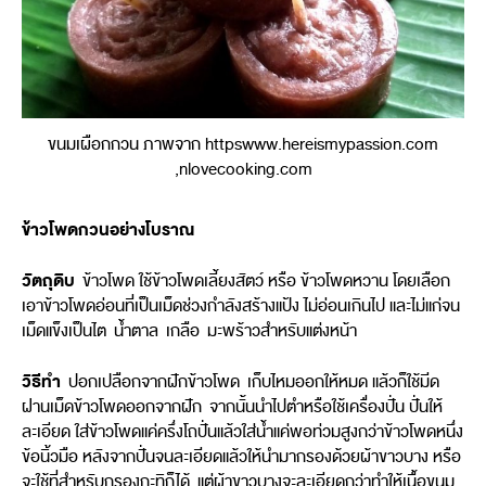
ขนมเผือกกวน ภาพจาก httpswww.hereismypassion.com
,nlovecooking.com
ข้าวโพดกวนอย่างโบราณ
วัตถุดิบ
ข้าวโพด ใช้ข้าวโพดเลี้ยงสัตว์ หรือ ข้าวโพดหวาน โดยเลือก
เอาข้าวโพดอ่อนที่เป็นเม็ดช่วงกำลังสร้างแป้ง ไม่อ่อนเกินไป และไม่แก่จน
เม็ดแข็งเป็นไต น้ำตาล เกลือ มะพร้าวสำหรับแต่งหน้า
วิธีทำ
ปอกเปลือกจากฝักข้าวโพด เก็บไหมออกให้หมด แล้วก็ใช้มีด
ฝานเม็ดข้าวโพดออกจากฝัก จากนั้นนำไปตำหรือใช้เครื่องปั่น ปั่นให้
ละเอียด ใส่ข้าวโพดแค่ครึ่งโถปั่นแล้วใส่น้ำแค่พอท่วมสูงกว่าข้าวโพดหนึ่ง
ข้อนิ้วมือ หลังจากปั่นจนละเอียดแล้วให้นำมากรองด้วยผ้าขาวบาง หรือ
จะใช้ที่สำหรับกรองกะทิก็ได้ แต่ผ้าขาวบางจะละเอียดกว่าทำให้เนื้อขนม