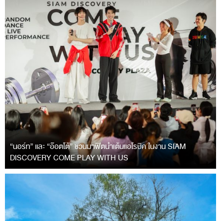
“นอร์ท” และ “อ๊อตโต้” ชวนมาฟิตนำเต้นแอโรบิค ในงาน SIAM
DISCOVERY COME PLAY WITH US