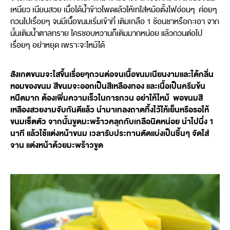
เหนียว เนียนสวย เมื่อได้น้ำข้าวโพดแล้วให้เทใส่หม้อตั้งไฟอ่อนๆ ค่อยๆ
กวนไปเรื่อยๆ จนมีเนื้อขนมเริ่มเข้าที่ เติมเกลือ 1 ช้อนชาหรือกะเอา จาก
นั้นเติมน้ำตาลทราย ใครชอบหวานก็เติมมากหน่อย แล้วกวนต่อไป
เรื่อยๆ อย่าหยุด เพราะจะไหม้ได้
สังเกตขนมจะใสขึ้นเรื่อยๆกวนต่อจนเนื้อขนมเนียนงามและได้กลิ่น
หอมของขนม สีขนมจะออกเป็นสีเหลืองทอง และเนื้อเป็นครีมข้น
หนืดมาก ต้องเพิ่มความเร็วในการกวน อย่าให้ไหม้ พอขนมสี
เหลืองสวยงามจับกันดีแล้ว นำมาเทลงถาดทิ้งไว้ให้เย็นหรือรอให้
ขนมเซ็ตตัว จากนั้นขูดมะพร้าวคลุกกับเกลือนิดหน่อย นำไปนึ่ง 1
นาที แล้วใช้แต่งหน้าขนม เวลารับประทานตัดแบ่งเป็นชิ้นๆ จัดใส่
จาน แต่งหน้าด้วยมะพร้าวขูด