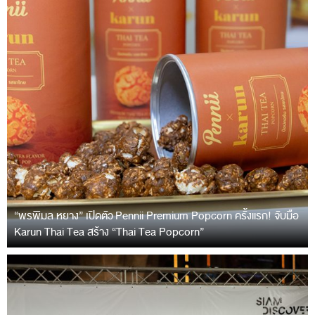
“พรพิมล หยาง” เปิดตัว Pennii Premium Popcorn ครั้งแรก! จับมือ
Karun Thai Tea สร้าง “Thai Tea Popcorn”