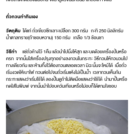
ถั่วกวนทำกินเอง
วัตถุดิบ
ได้แก่ ถั่วเขียวซีกเลาะเปลือก 300 กรัม กะทิ 250 มิลลิกรัม
น้ำตาลทราย(ถ้าชอบหวาน) 150 กรัม เกลือ 1/3 ช้อนชา
วิธีทำ
แช่ถั่วค้างไว้ 1คืน แล้วนำไปนึ่งให้สุก และบดด้วยเครื่องปั่นหรือ
ครก จากนั้นใส่เครื่องปรุงทุกอย่างลงกวนในกระทะ วิธีกวนให้กวนวนไป
ทางเดียวกัน และห้ามทิ้งไว้ต้องกวนตลอดเวลา มิฉะนั้นจะไหม้ได้ เมื่อถั่ว
เริ่มงวดให้เบาไฟ กวนต่อไปจนถั่วเริ่มแห้งไม่เป็นน้ำ เวลากวนเห็นก้น
กระทะแสดงว่าเริ่มใช้ได้ ลองปั้นดูถ้าไม่ติดมือแสดงว่าใช้ได้ นำมาปั้นหรือ
กดใส่ในพิมพ์ จากนั้นนำไปอบควันเทียนหรือไม่อบก็ได้ตามใจชอบ