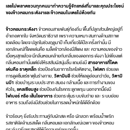
เลยไม่พลาดชวนทุกคนมาทำความรู้จักแหล่งที่มาและคุณประโยชน์
ของข้าวหอมกระดังงาและข้าวหอมใบเตยไปด้วยกัน
ข้าวหอมกระดังงา
ข้าวหอมสายพันธุ์ท้องถิ่น พื้นที่ปลูกส่วนใหญ่อยู่ที่
อำเภอตากใบ จังหวัดนราธิวาส เพราะความเหมาะสมทางด้านสภาพ
แวดล้อม โดยจะปลูกในช่วงฤดูนาปี เก็บเกี่ยวได้ปีละครั้งเท่านั้น มี
เอกลักษณ์ที่โดดเด่นคือ เมล็ดข้าวกล้องมีสีแดง และ ความหอมของข้าว
เมื่อหุงสุกแล้วจะมีกลิ่นหอมคล้ายกับกลิ่นของดอกกระดังงา ไม่เพียงแต่
สารอาหารที่โดด
กลิ่นหอมเท่านั้นแต่ยังให้รสสัมผัสนุ่มลิ้น แถมยังมี
เด่นคือ ธาตุเหล็ก
, ไฟเตท
ช่วยป้องกันอาการโรคโลหิตจาง
ช่วยลด
วิตามินอี
, วิตามิ
การดูดซึมแร่ธาตุในร่างกาย,
ช่วยให้แลดูอ่อนกว่าวัย
นบี1
ช่วยบำรุงระบบประสาท สมอง กล้ามเนื้อ และการทำงานของ
, แคลเซียมสูง
หัวใจ
ช่วยป้องกันโรคกระดูกพรุน นอกจากนี้ยังมี
ไฟเบอร์ หรือ เส้นใยอาหาร
ช่วยกระตุ้นระบบขับถ่าย และ ระบบย่อย
อาหาร รวมถึงยังมีส่วนช่วยในการลดน้ำหนักได้ดีอีกด้วย
ข้าวร้อนๆ ยิ่งรับประทานคู่กับผักสด หรือ ผักลวก พร้อมน้ำพริก
รสชาติจัดจ้านรสเด็ด กลิ่นหอมและเอกลักษณ์เฉพาะของข้าวหอม
กระดังงายิ่งชูรสชาติให้มีความอร่อยมากขึ้น