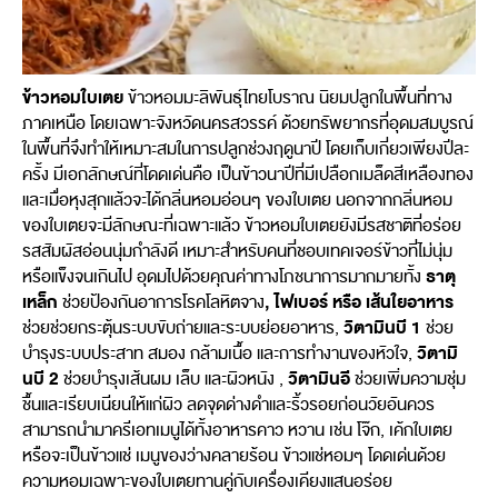
ข้าวหอมใบเตย
ข้าวหอมมะลิพันธุ์ไทยโบราณ นิยมปลูกในพื้นที่ทาง
ภาคเหนือ โดยเฉพาะจังหวัดนครสวรรค์ ด้วยทรัพยากรที่อุดมสมบูรณ์
ในพื้นที่จึงทำให้เหมาะสมในการปลูกช่วงฤดูนาปี โดยเก็บเกี่ยวเพียงปีละ
ครั้ง มีเอกลักษณ์ที่โดดเด่นคือ เป็นข้าวนาปีที่มีเปลือกเมล็ดสีเหลืองทอง
และเมื่อหุงสุกแล้วจะได้กลิ่นหอมอ่อนๆ ของใบเตย นอกจากกลิ่นหอม
ของใบเตยจะมีลักษณะที่เฉพาะแล้ว ข้าวหอมใบเตยยังมีรสชาติที่อร่อย
รสสัมผัสอ่อนนุ่มกำลังดี เหมาะสำหรับคนที่ชอบเทคเจอร์ข้าวที่ไม่นุ่ม
ธาตุ
หรือแข็งจนเกินไป อุดมไปด้วยคุณค่าทางโภชนาการมากมายทั้ง
เหล็ก
, ไฟเบอร์ หรือ เส้นใยอาหาร
ช่วยป้องกันอาการโรคโลหิตจาง
วิตามินบี 1
ช่วยช่วยกระตุ้นระบบขับถ่ายและระบบย่อยอาหาร,
ช่วย
วิตามิ
บำรุงระบบประสาท สมอง กล้ามเนื้อ และการทำงานของหัวใจ,
นบี 2
วิตามินอี
ช่วยบำรุงเส้นผม เล็บ และผิวหนัง ,
ช่วยเพิ่มความชุ่ม
ชื้นและเรียบเนียนให้แก่ผิว ลดจุดด่างดำและริ้วรอยก่อนวัยอันควร
สามารถนำมาครีเอทเมนูได้ทั้งอาหารคาว หวาน เช่น โจ๊ก, เค้กใบเตย
หรือจะเป็นข้าวแช่ เมนูของว่างคลายร้อน ข้าวแช่หอมๆ โดดเด่นด้วย
ความหอมเฉพาะของใบเตยทานคู่กับเครื่องเคียงแสนอร่อย