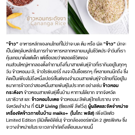
“ข้าว”
“ข้าว”
อาหารหลักของคนไทยที่ไม่ว่าจะบด ต้ม หรือ ผัด
มักจะ
เป็นวัตถุดิบหลักในการทำอาหารหลากหลายเมนูในชีวิตประจำวันที่เรา
คุ้นเคยมาตั้งแต่เด็ก แต่เชื่อเลยว่าตลอดชีวิตของ
คนส่วนใหญ่หากลองตั้งคำถามถึงที่มาสายพันธุ์ข้าวที่เรากินอยู่ในทุกๆ
วัน ข้าวหอมมะลิ, ข้าวไรซ์เบอร์รี่ คงจะเป็นชื่อแรกๆ ที่หลายคนนึกถึง ซึ่ง
คิดเป็นเพียงไม่ถึงหนึ่งเปอร์เซ็นต์ของจำนวนสายพันธุ์ข้าวไทยที่มีอยู่ใน
ข้าวหอม
ธนาคารข้าวกว่าสองหมื่นสายพันธุ์ในประเทศ อย่างเช่น
กระดังงา
ข้าวหอมสายพันธุ์พื้นบ้าน หาทานได้ยาก จากจังหวัด
ข้าวหอมใบเตย
นราธิวาส และ
ข้าวหอมมะลิพันธุ์ไทยโบราณ จาก
CLP Living
ผู้ผลิตและจัดจำหน่าย
จังหวัดลำปาง ที่
(ซีแอลพี ลีฟวิ่ง)
เครื่องขัดข้าวภายในบ้าน
maiko+ (ไมโกะ พลัส)
เพิ่งเปิดตัว
Limited Edition (ลิมิเต็ดอิดิชั่น) ข้าวกล้องออร์แกนิค 2 สูตรพิเศษ ซึ่ง
จะวางจำหน่ายในระยะเวลาจำกัดถึงเดือนเมษายนนี้