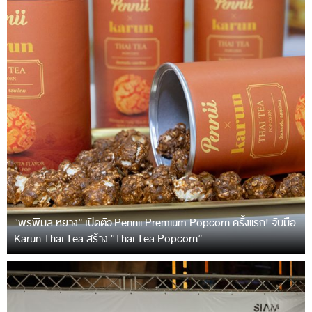
“พรพิมล หยาง” เปิดตัว Pennii Premium Popcorn ครั้งแรก! จับมือ
Karun Thai Tea สร้าง “Thai Tea Popcorn”