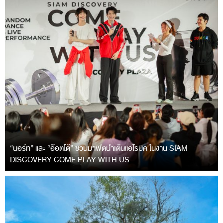
“นอร์ท” และ “อ๊อตโต้” ชวนมาฟิตนำเต้นแอโรบิค ในงาน SIAM
DISCOVERY COME PLAY WITH US