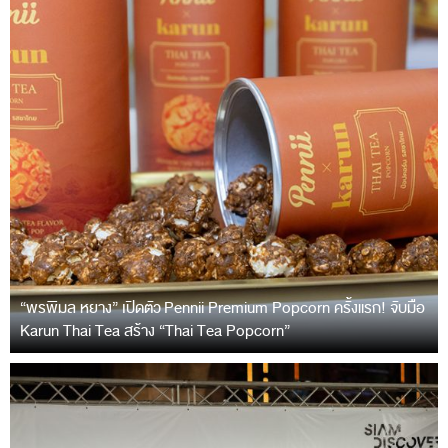
“พรพิมล หยาง” เปิดตัว Pennii Premium Popcorn ครั้งแรก! จับมือ
Karun Thai Tea สร้าง “Thai Tea Popcorn”