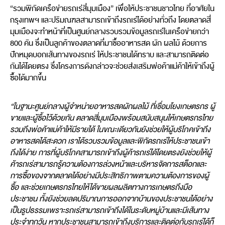
“รวมพิกัดเครือข่ายรถเร่สี่มุมเมือง” เพื่อให้ประชาชนชาวไทย ที่อาศัยใน
กรุงเทพฯ และปริมณฑลสามารถเข้าถึงรถเร่ได้อย่างทั่วถึง โดยตลาดสี่
มุมเมืองจะทำหน้าที่เป็นศูนย์กลางรวบรวมข้อมูลรถเร่ในเครือข่ายกว่า
800 คัน ซึ่งเป็นลูกค้าของตลาดที่มาซื้ออาหารสด ผัก ผลไม้ ด้วยการ
ปักหมุดบอกเส้นทางของรถเร่ ให้ประชาชนได้ทราบ และสามารถติดต่อ
กันได้โดยตรง ซึ่งโครงการดังกล่าวจะช่วยส่งเสริมพ่อค้าแม่ค้าให้เข้าถึงผู้
ซื้อได้มากขึ้น
“ในฐานะศูนย์กลางผู้จำหน่ายอาหารสดผักผลไม้ ที่เชื่อมโยงเกษตรกร ผู้
ขายและผู้ซื้อไว้ด้วยกัน ตลาดสี่มุมเมืองพร้อมสนับสนุนให้เกษตรกรไทย
รวมถึงพ่อค้าแม่ค้าให้มีรายได้ ในขณะเดียวกันยังช่วยให้ผู้บริโภคเข้าถึง
อาหารสดได้สะดวก เราได้รวบรวมข้อมูลและพิกัดรถเร่ให้ประชาชนเข้า
ถึงได้ง่าย การที่ผู้บริโภคสามารถเข้าถึงผู้ค้ารถเร่ได้โดยตรงยังช่วยให้ผู้
ค้ารถเร่สามารถรู้ความต้องการล่วงหน้าและบริหารจัดการสต็อกและ
การซื้อของจากตลาดได้อย่างมีประสิทธิภาพตามความต้องการของผู้
ซื้อ และช่วยเกษตรกรไทยให้ได้ขายผลผลิตทางการเกษตรถึงมือ
ประชาชน ทั้งยังช่วยลดปริมาณการออกจากบ้านของประชาชนได้อย่าง
เป็นรูปธรรมเพราะรถเร่สามารถเข้าถึงได้ในระดับหมู่บ้านและมีเส้นทาง
ประจำทุกวัน หากประชาชนสามารถเข้าถึงบริการและติดต่อกับรถเร่ได้ก็