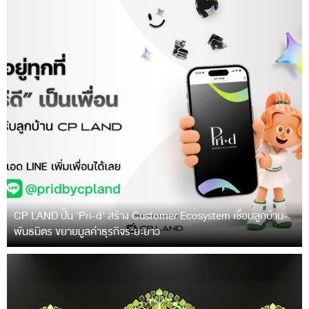
CP LAND ปั้น ‘Pri-d’ สร้าง Customer Ecosystem เชื่อมลูกบ้าน-
พันธมิตร ขยายมูลค่าธุรกิจระยะยาว