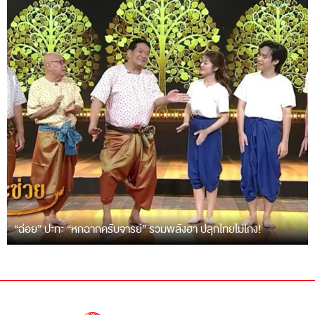
“ฉ่อย” ปะทะ “หกฉากครับจารย์” รวมพลังฮา ปลุกไทยไม่โกง!