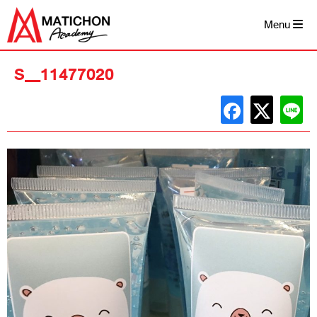
Skip
to
Menu
content
S__11477020