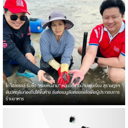
โก โฮลเซลล์ รับซื้อ “หอยหินงาม” หนุนวิถีชาวบ้านพุมเรียง สุราษฎร์ฯ
ดันวัตถุดิบท้องถิ่นใต้ขึ้นห้าง ส่งต่อเมนูลับต่อยอดไอเดียผู้ประกอบการ
ร้านอาหาร