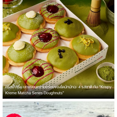
คริสปี้ ครีม ยกขบวนความอร่อยของโดนัทมัทฉะ 4 รสชาติ กับ “Krispy
Kreme Matcha Series Doughnuts”