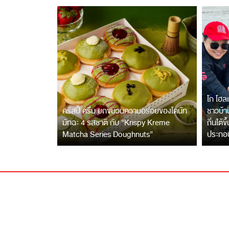
โก โฮลเ
คริสปี้ ครีม ยกขบวนความอร่อยของโดนัท
ชาวบ้าน
มัทฉะ 4 รสชาติ กับ “Krispy Kreme
ถิ่นใต้ข
Matcha Series Doughnuts”
ประกอ