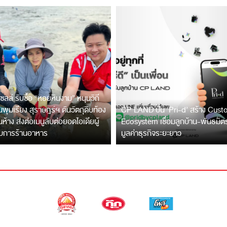
ซลล์ รับซื้อ “หอยหินงาม” หนุนวิถี
พุมเรียง สุราษฎร์ฯ ดันวัตถุดิบท้อง
CP LAND ปั้น ‘Pri-d’ สร้าง Cus
ึ้นห้าง ส่งต่อเมนูลับต่อยอดไอเดียผู้
Ecosystem เชื่อมลูกบ้าน-พันธมิ
บการร้านอาหาร
มูลค่าธุรกิจระยะยาว