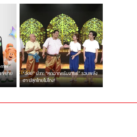
tomer
ตร ขยาย
“ฉ่อย” ปะทะ “หกฉากครับจารย์” รวมพลัง
ฮา ปลุกไทยไม่โกง!