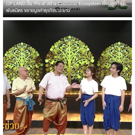
CP LAND ปั้น ‘Pri-d’ สร้าง Customer Ecosystem เชื่อมลูกบ้าน-
พันธมิตร ขยายมูลค่าธุรกิจระยะยาว