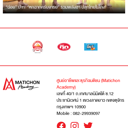
“ฉ่อย” ปะทะ “หกฉากครับจารย์” รวมพลังฮา ปลุกไทยไม่โกง!
ศูนย์อาชีพและธุรกิจมติชน (Matichon
Academy)
เลขที่ 40/1 ถ.เทศบาลนิมิตใต้ ซ.12
ประชานิเวศน์ 1 แขวงลาดยาว เขตจตุจักร
กรุงเทพฯ 10900
Mobile : 082-29939097