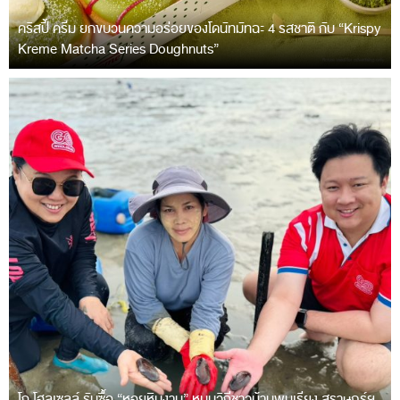
คริสปี้ ครีม ยกขบวนความอร่อยของโดนัทมัทฉะ 4 รสชาติ กับ “Krispy
Kreme Matcha Series Doughnuts”
โก โฮลเซลล์ รับซื้อ “หอยหินงาม” หนุนวิถีชาวบ้านพุมเรียง สุราษฎร์ฯ