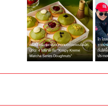
โก โฮลเ
คริสปี้ ครีม ยกขบวนความอร่อยของโดนัท
ชาวบ้าน
มัทฉะ 4 รสชาติ กับ “Krispy Kreme
ถิ่นใต้ข
Matcha Series Doughnuts”
ประกอ