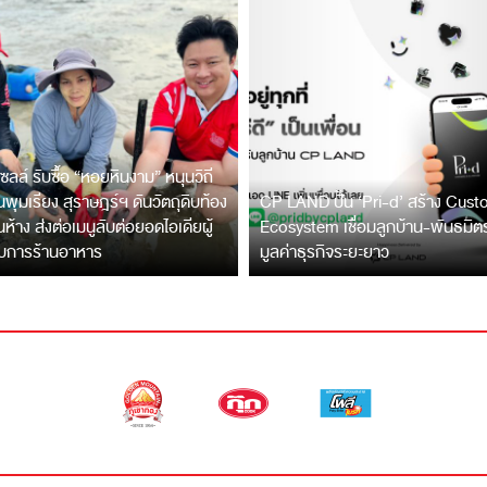
ซลล์ รับซื้อ “หอยหินงาม” หนุนวิถี
พุมเรียง สุราษฎร์ฯ ดันวัตถุดิบท้อง
CP LAND ปั้น ‘Pri-d’ สร้าง Cus
ึ้นห้าง ส่งต่อเมนูลับต่อยอดไอเดียผู้
Ecosystem เชื่อมลูกบ้าน-พันธมิ
บการร้านอาหาร
มูลค่าธุรกิจระยะยาว