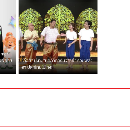
tomer
ตร ขยาย
“ฉ่อย” ปะทะ “หกฉากครับจารย์” รวมพลัง
ฮา ปลุกไทยไม่โกง!