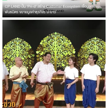
CP LAND ปั้น ‘Pri-d’ สร้าง Customer Ecosystem เชื่อมลูกบ้าน-
พันธมิตร ขยายมูลค่าธุรกิจระยะยาว