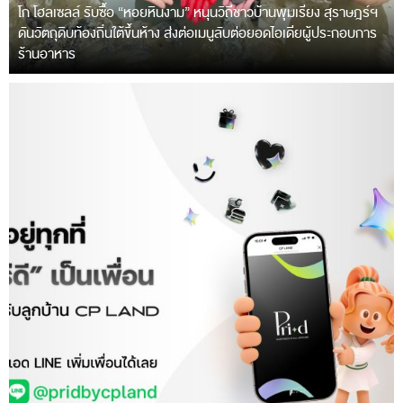
โก โฮลเซลล์ รับซื้อ “หอยหินงาม” หนุนวิถีชาวบ้านพุมเรียง สุราษฎร์ฯ
ดันวัตถุดิบท้องถิ่นใต้ขึ้นห้าง ส่งต่อเมนูลับต่อยอดไอเดียผู้ประกอบการ
ร้านอาหาร