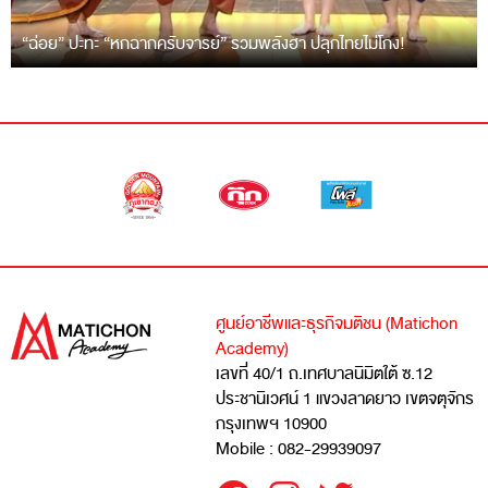
“ฉ่อย” ปะทะ “หกฉากครับจารย์” รวมพลังฮา ปลุกไทยไม่โกง!
ศูนย์อาชีพและธุรกิจมติชน (Matichon
Academy)
เลขที่ 40/1 ถ.เทศบาลนิมิตใต้ ซ.12
ประชานิเวศน์ 1 แขวงลาดยาว เขตจตุจักร
กรุงเทพฯ 10900
Mobile : 082-29939097