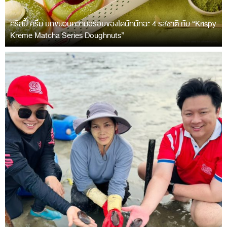
คริสปี้ ครีม ยกขบวนความอร่อยของโดนัทมัทฉะ 4 รสชาติ กับ “Krispy
Kreme Matcha Series Doughnuts”