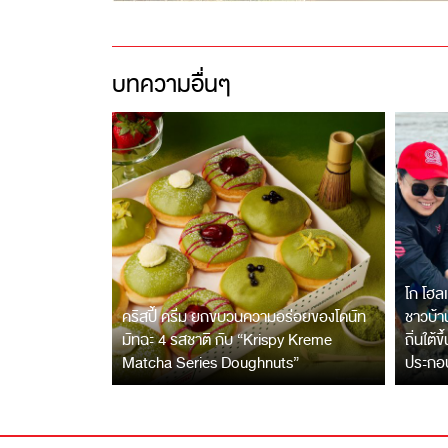
บทความอื่นๆ
โก โฮลเ
คริสปี้ ครีม ยกขบวนความอร่อยของโดนัท
ชาวบ้าน
มัทฉะ 4 รสชาติ กับ “Krispy Kreme
ถิ่นใต้ข
Matcha Series Doughnuts”
ประกอ