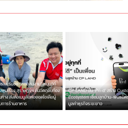
ซลล์ รับซื้อ “หอยหินงาม” หนุนวิถี
พุมเรียง สุราษฎร์ฯ ดันวัตถุดิบท้อง
CP LAND ปั้น ‘Pri-d’ สร้าง Cus
ึ้นห้าง ส่งต่อเมนูลับต่อยอดไอเดียผู้
Ecosystem เชื่อมลูกบ้าน-พันธมิ
บการร้านอาหาร
มูลค่าธุรกิจระยะยาว