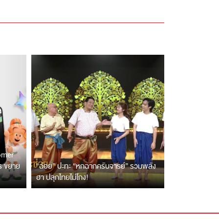
tomer
ตร ขยาย
“ฉ่อย” ปะทะ “หกฉากครับจารย์” รวมพลัง
ฮา ปลุกไทยไม่โกง!