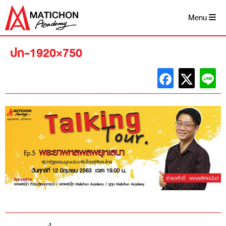
Skip
to
Menu
content
ปก-1920×750