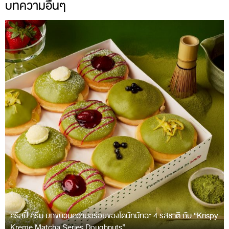
บทความอื่นๆ
คริสปี้ ครีม ยกขบวนความอร่อยของโดนัทมัทฉะ 4 รสชาติ กับ “Krispy
Kreme Matcha Series Doughnuts”