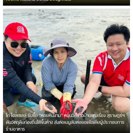
โก โฮลเซลล์ รับซื้อ “หอยหินงาม” หนุนวิถีชาวบ้านพุมเรียง สุราษฎร์ฯ
ดันวัตถุดิบท้องถิ่นใต้ขึ้นห้าง ส่งต่อเมนูลับต่อยอดไอเดียผู้ประกอบการ
ร้านอาหาร