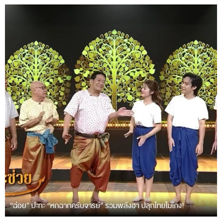
“ฉ่อย” ปะทะ “หกฉากครับจารย์” รวมพลังฮา ปลุกไทยไม่โกง!