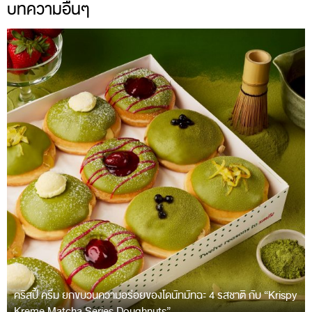
บทความอื่นๆ
คริสปี้ ครีม ยกขบวนความอร่อยของโดนัทมัทฉะ 4 รสชาติ กับ “Krispy
Kreme Matcha Series Doughnuts”