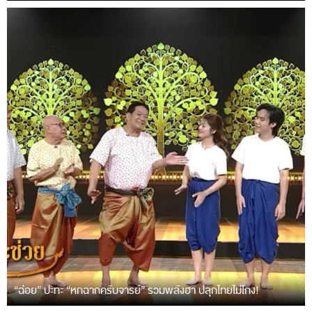
“ฉ่อย” ปะทะ “หกฉากครับจารย์” รวมพลังฮา ปลุกไทยไม่โกง!