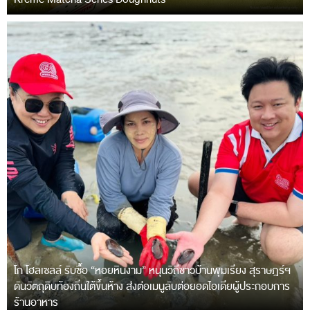
โก โฮลเซลล์ รับซื้อ “หอยหินงาม” หนุนวิถีชาวบ้านพุมเรียง สุราษฎร์ฯ
ดันวัตถุดิบท้องถิ่นใต้ขึ้นห้าง ส่งต่อเมนูลับต่อยอดไอเดียผู้ประกอบการ
ร้านอาหาร