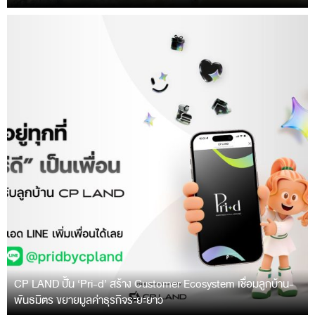
CP LAND ปั้น ‘Pri-d’ สร้าง Customer Ecosystem เชื่อมลูกบ้าน-
พันธมิตร ขยายมูลค่าธุรกิจระยะยาว