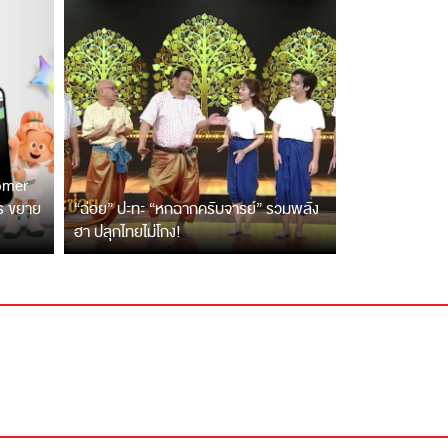
tomer
ตร ขยาย
“ฉ่อย” ปะทะ “หกฉากครับจารย์” รวมพลัง
ฮา ปลุกไทยไม่โกง!