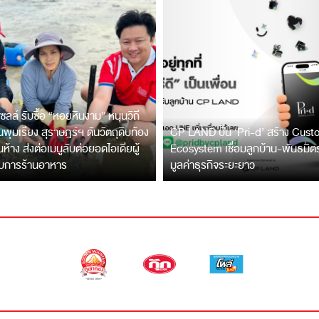
ซลล์ รับซื้อ “หอยหินงาม” หนุนวิถี
พุมเรียง สุราษฎร์ฯ ดันวัตถุดิบท้อง
CP LAND ปั้น ‘Pri-d’ สร้าง Cus
ึ้นห้าง ส่งต่อเมนูลับต่อยอดไอเดียผู้
Ecosystem เชื่อมลูกบ้าน-พันธมิ
บการร้านอาหาร
มูลค่าธุรกิจระยะยาว