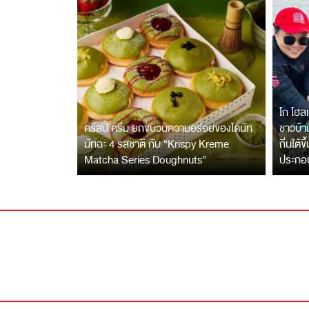
โก โฮลเ
คริสปี้ ครีม ยกขบวนความอร่อยของโดนัท
ชาวบ้าน
มัทฉะ 4 รสชาติ กับ “Krispy Kreme
ถิ่นใต้ข
Matcha Series Doughnuts”
ประกอ