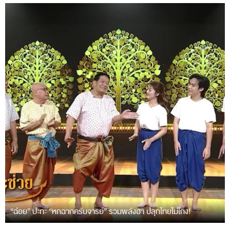
“ฉ่อย” ปะทะ “หกฉากครับจารย์” รวมพลังฮา ปลุกไทยไม่โกง!