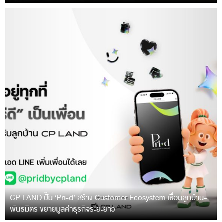
CP LAND ปั้น ‘Pri-d’ สร้าง Customer Ecosystem เชื่อมลูกบ้าน-
พันธมิตร ขยายมูลค่าธุรกิจระยะยาว