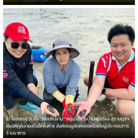
โก โฮลเซลล์ รับซื้อ “หอยหินงาม” หนุนวิถีชาวบ้านพุมเรียง สุราษฎร์ฯ
ดันวัตถุดิบท้องถิ่นใต้ขึ้นห้าง ส่งต่อเมนูลับต่อยอดไอเดียผู้ประกอบการ
ร้านอาหาร