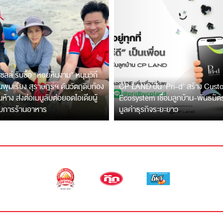
ซลล์ รับซื้อ “หอยหินงาม” หนุนวิถี
พุมเรียง สุราษฎร์ฯ ดันวัตถุดิบท้อง
CP LAND ปั้น ‘Pri-d’ สร้าง Cus
ึ้นห้าง ส่งต่อเมนูลับต่อยอดไอเดียผู้
Ecosystem เชื่อมลูกบ้าน-พันธมิ
บการร้านอาหาร
มูลค่าธุรกิจระยะยาว