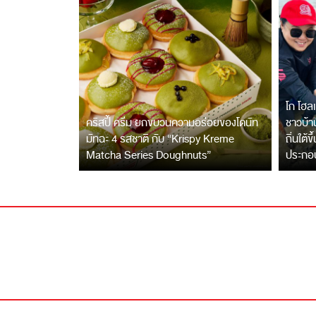
โก โฮลเ
คริสปี้ ครีม ยกขบวนความอร่อยของโดนัท
ชาวบ้าน
มัทฉะ 4 รสชาติ กับ “Krispy Kreme
ถิ่นใต้ข
Matcha Series Doughnuts”
ประกอ