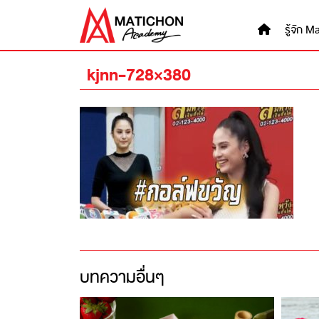
Skip
to
รู้จัก
content
kjnn-728×380
บทความอื่นๆ