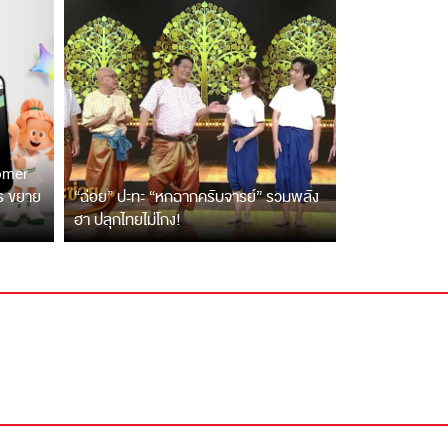
tomer
ตร ขยาย
“ฉ่อย” ปะทะ “หกฉากครับจารย์” รวมพลัง
ฮา ปลุกไทยไม่โกง!