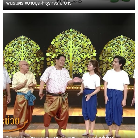
พันธมิตร ขยายมูลค่าธุรกิจระยะยาว