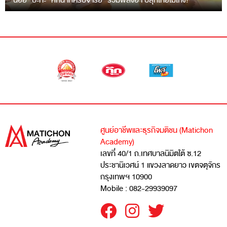
“ฉ่อย” ปะทะ “หกฉากครับจารย์” รวมพลังฮา ปลุกไทยไม่โกง!
ศูนย์อาชีพและธุรกิจมติชน (Matichon
Academy)
เลขที่ 40/1 ถ.เทศบาลนิมิตใต้ ซ.12
ประชานิเวศน์ 1 แขวงลาดยาว เขตจตุจักร
กรุงเทพฯ 10900
Mobile : 082-29939097