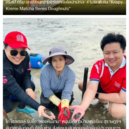
คริสปี้ ครีม ยกขบวนความอร่อยของโดนัทมัทฉะ 4 รสชาติ กับ “Krispy
Kreme Matcha Series Doughnuts”
โก โฮลเซลล์ รับซื้อ “หอยหินงาม” หนุนวิถีชาวบ้านพุมเรียง สุราษฎร์ฯ
ดันวัตถุดิบท้องถิ่นใต้ขึ้นห้าง ส่งต่อเมนูลับต่อยอดไอเดียผู้ประกอบการ