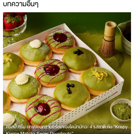
บทความอื่นๆ
คริสปี้ ครีม ยกขบวนความอร่อยของโดนัทมัทฉะ 4 รสชาติ กับ “Krispy
Kreme Matcha Series Doughnuts”