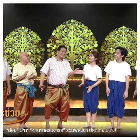
“ฉ่อย” ปะทะ “หกฉากครับจารย์” รวมพลังฮา ปลุกไทยไม่โกง!