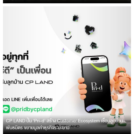
CP LAND ปั้น ‘Pri-d’ สร้าง Customer Ecosystem เชื่อมลูกบ้าน-
พันธมิตร ขยายมูลค่าธุรกิจระยะยาว