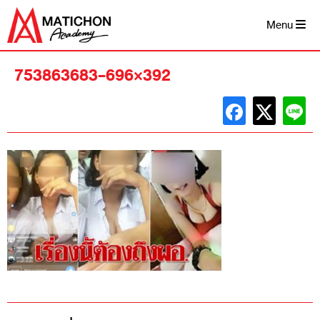
Skip
to
Menu
content
753863683-696×392