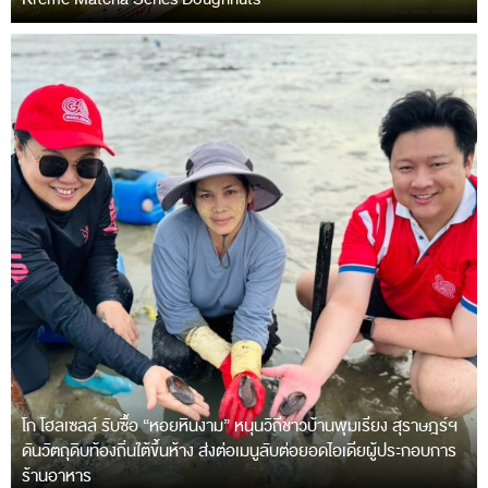
โก โฮลเซลล์ รับซื้อ “หอยหินงาม” หนุนวิถีชาวบ้านพุมเรียง สุราษฎร์ฯ
ดันวัตถุดิบท้องถิ่นใต้ขึ้นห้าง ส่งต่อเมนูลับต่อยอดไอเดียผู้ประกอบการ
ร้านอาหาร