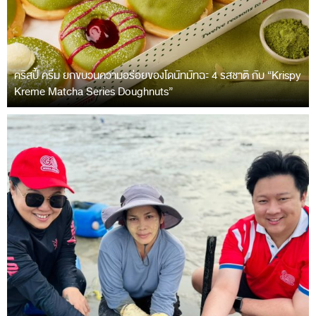
คริสปี้ ครีม ยกขบวนความอร่อยของโดนัทมัทฉะ 4 รสชาติ กับ “Krispy
Kreme Matcha Series Doughnuts”