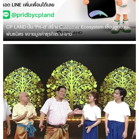
CP LAND ปั้น ‘Pri-d’ สร้าง Customer Ecosystem เชื่อมลูกบ้าน-
พันธมิตร ขยายมูลค่าธุรกิจระยะยาว