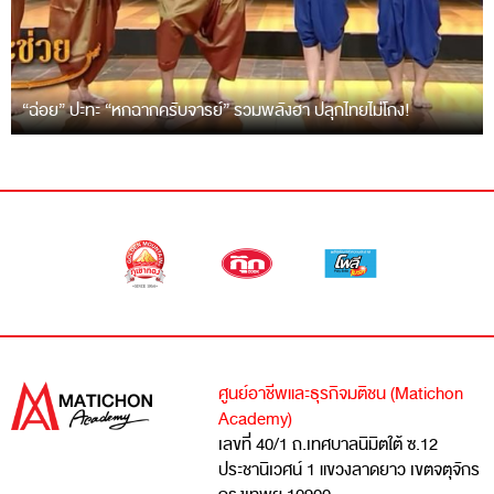
“ฉ่อย” ปะทะ “หกฉากครับจารย์” รวมพลังฮา ปลุกไทยไม่โกง!
ศูนย์อาชีพและธุรกิจมติชน (Matichon
Academy)
เลขที่ 40/1 ถ.เทศบาลนิมิตใต้ ซ.12
ประชานิเวศน์ 1 แขวงลาดยาว เขตจตุจักร