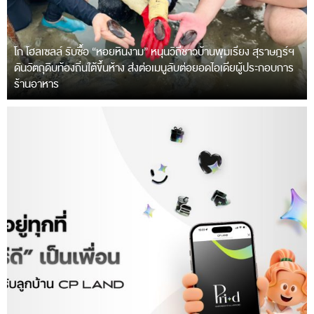
โก โฮลเซลล์ รับซื้อ “หอยหินงาม” หนุนวิถีชาวบ้านพุมเรียง สุราษฎร์ฯ
ดันวัตถุดิบท้องถิ่นใต้ขึ้นห้าง ส่งต่อเมนูลับต่อยอดไอเดียผู้ประกอบการ
ร้านอาหาร