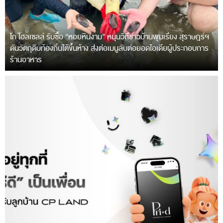
โก โฮลเซลล์ รับซื้อ “หอยหินงาม” หนุนวิถีชาวบ้านพุมเรียง สุราษฎร์ฯ
ดันวัตถุดิบท้องถิ่นใต้ขึ้นห้าง ส่งต่อเมนูลับต่อยอดไอเดียผู้ประกอบการ
ร้านอาหาร