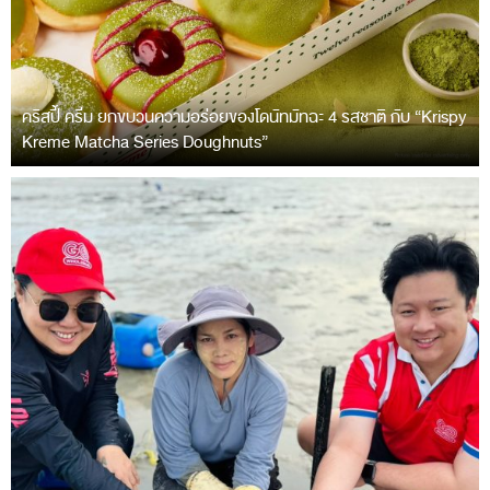
คริสปี้ ครีม ยกขบวนความอร่อยของโดนัทมัทฉะ 4 รสชาติ กับ “Krispy
Kreme Matcha Series Doughnuts”