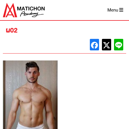
Skip
to
Menu
content
ผ02