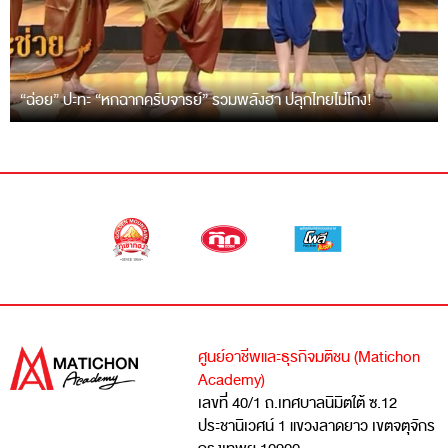
“ฉ่อย” ปะทะ “หกฉากครับจารย์” รวมพลังฮา ปลุกไทยไม่โกง!
ศูนย์อาชีพและธุรกิจมติชน (Matichon
Academy)
เลขที่ 40/1 ถ.เทศบาลนิมิตใต้ ซ.12
ประชานิเวศน์ 1 แขวงลาดยาว เขตจตุจักร