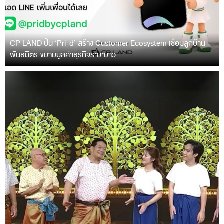
CP LAND ปั้น ‘Pri-d’ สร้าง Customer Ecosystem เชื่อมลูกบ้าน-
พันธมิตร ขยายมูลค่าธุรกิจระยะยาว