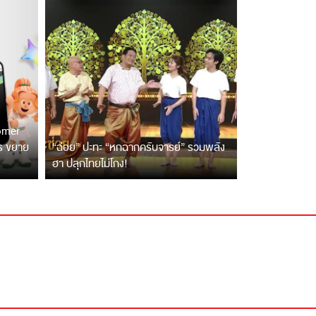
tomer
ตร ขยาย
“ฉ่อย” ปะทะ “หกฉากครับจารย์” รวมพลัง
ฮา ปลุกไทยไม่โกง!