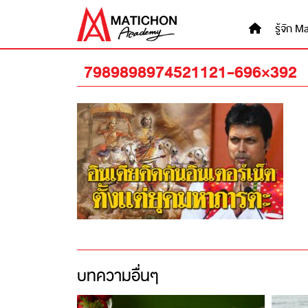
Skip
to
รู้จัก
content
7989898974521121-696×392
บทความอื่นๆ