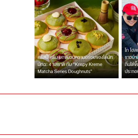
โก โฮลเ
คริสปี้ ครีม ยกขบวนความอร่อยของโดนัท
ชาวบ้าน
มัทฉะ 4 รสชาติ กับ “Krispy Kreme
ถิ่นใต้ข
Matcha Series Doughnuts”
ประกอ