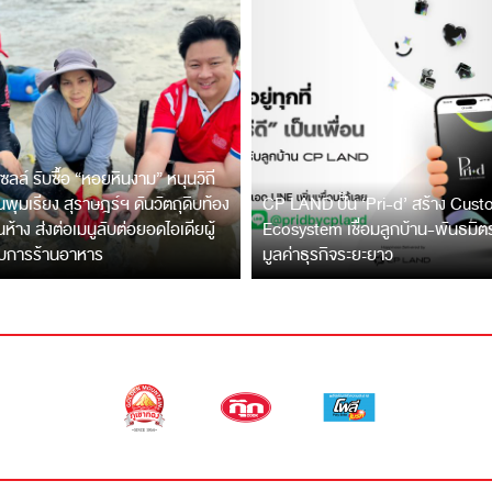
ซลล์ รับซื้อ “หอยหินงาม” หนุนวิถี
พุมเรียง สุราษฎร์ฯ ดันวัตถุดิบท้อง
CP LAND ปั้น ‘Pri-d’ สร้าง Cus
ึ้นห้าง ส่งต่อเมนูลับต่อยอดไอเดียผู้
Ecosystem เชื่อมลูกบ้าน-พันธมิ
บการร้านอาหาร
มูลค่าธุรกิจระยะยาว