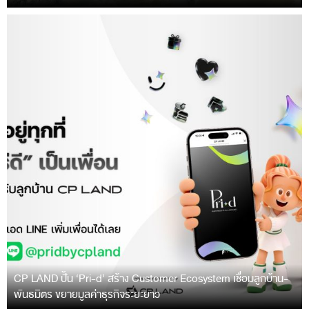
CP LAND ปั้น ‘Pri-d’ สร้าง Customer Ecosystem เชื่อมลูกบ้าน-
พันธมิตร ขยายมูลค่าธุรกิจระยะยาว