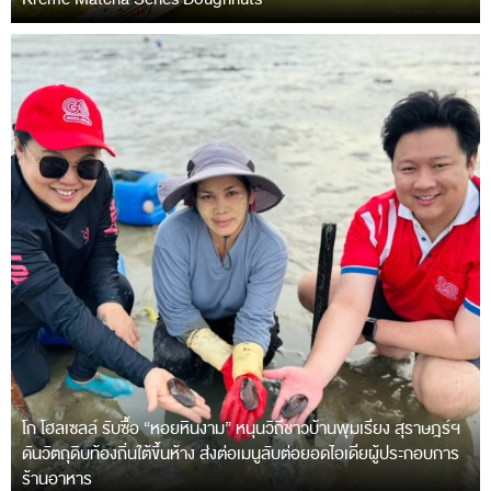
โก โฮลเซลล์ รับซื้อ “หอยหินงาม” หนุนวิถีชาวบ้านพุมเรียง สุราษฎร์ฯ
ดันวัตถุดิบท้องถิ่นใต้ขึ้นห้าง ส่งต่อเมนูลับต่อยอดไอเดียผู้ประกอบการ
ร้านอาหาร