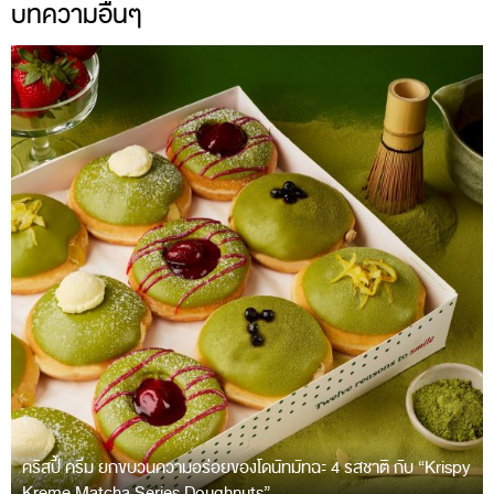
บทความอื่นๆ
คริสปี้ ครีม ยกขบวนความอร่อยของโดนัทมัทฉะ 4 รสชาติ กับ “Krispy
Kreme Matcha Series Doughnuts”