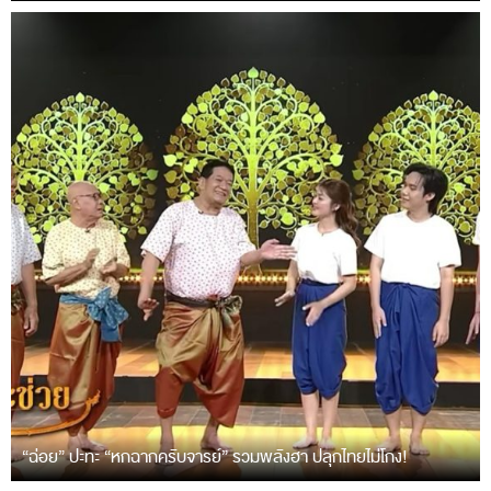
“ฉ่อย” ปะทะ “หกฉากครับจารย์” รวมพลังฮา ปลุกไทยไม่โกง!