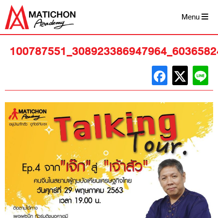
Skip
to
Menu
content
100787551_308923386947964_6036582