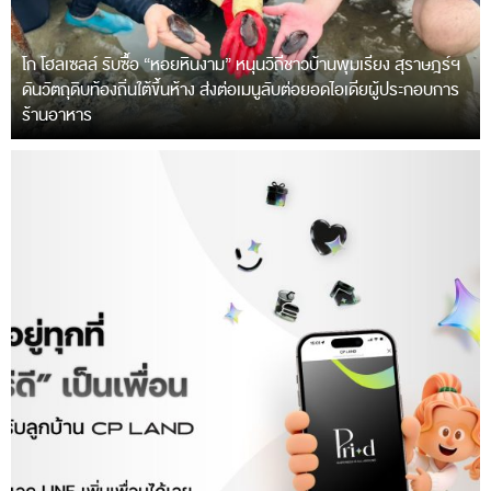
โก โฮลเซลล์ รับซื้อ “หอยหินงาม” หนุนวิถีชาวบ้านพุมเรียง สุราษฎร์ฯ
ดันวัตถุดิบท้องถิ่นใต้ขึ้นห้าง ส่งต่อเมนูลับต่อยอดไอเดียผู้ประกอบการ
ร้านอาหาร