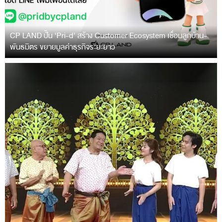
CP LAND ปั้น ‘Pri-d’ สร้าง Customer Ecosystem เชื่อมลูกบ้าน-
พันธมิตร ขยายมูลค่าธุรกิจระยะยาว