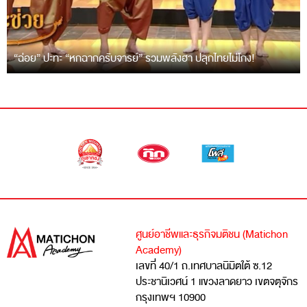
“ฉ่อย” ปะทะ “หกฉากครับจารย์” รวมพลังฮา ปลุกไทยไม่โกง!
ศูนย์อาชีพและธุรกิจมติชน (Matichon
Academy)
เลขที่ 40/1 ถ.เทศบาลนิมิตใต้ ซ.12
ประชานิเวศน์ 1 แขวงลาดยาว เขตจตุจักร
กรุงเทพฯ 10900