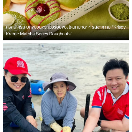
คริสปี้ ครีม ยกขบวนความอร่อยของโดนัทมัทฉะ 4 รสชาติ กับ “Krispy
Kreme Matcha Series Doughnuts”