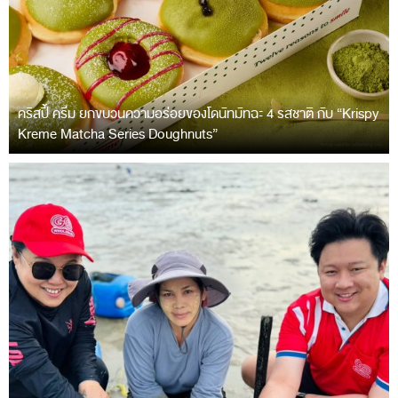
คริสปี้ ครีม ยกขบวนความอร่อยของโดนัทมัทฉะ 4 รสชาติ กับ “Krispy
Kreme Matcha Series Doughnuts”