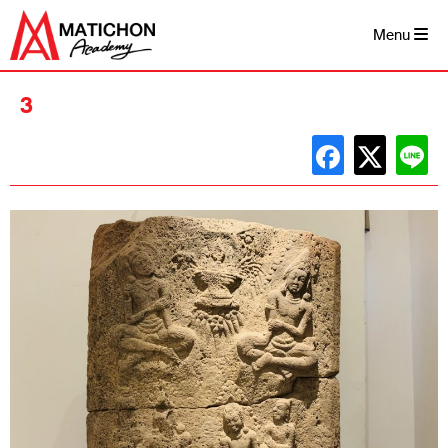
Skip
to
Menu
content
3