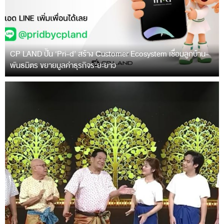
CP LAND ปั้น ‘Pri-d’ สร้าง Customer Ecosystem เชื่อมลูกบ้าน-
พันธมิตร ขยายมูลค่าธุรกิจระยะยาว