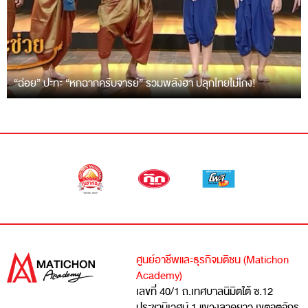
“ฉ่อย” ปะทะ “หกฉากครับจารย์” รวมพลังฮา ปลุกไทยไม่โกง!
ศูนย์อาชีพและธุรกิจมติชน (Matichon
Academy)
เลขที่ 40/1 ถ.เทศบาลนิมิตใต้ ซ.12
ประชานิเวศน์ 1 แขวงลาดยาว เขตจตุจักร