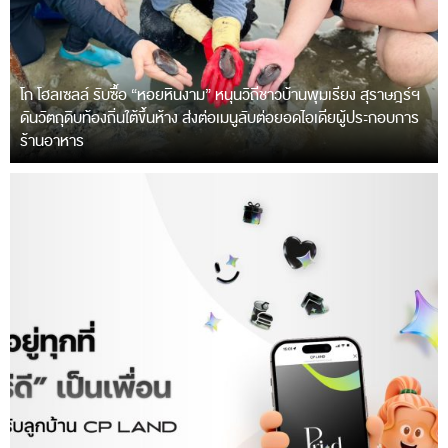
โก โฮลเซลล์ รับซื้อ “หอยหินงาม” หนุนวิถีชาวบ้านพุมเรียง สุราษฎร์ฯ
ดันวัตถุดิบท้องถิ่นใต้ขึ้นห้าง ส่งต่อเมนูลับต่อยอดไอเดียผู้ประกอบการ
ร้านอาหาร