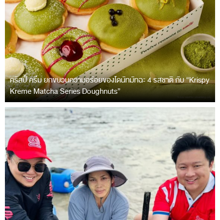
คริสปี้ ครีม ยกขบวนความอร่อยของโดนัทมัทฉะ 4 รสชาติ กับ “Krispy
Kreme Matcha Series Doughnuts”