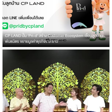
CP LAND ปั้น ‘Pri-d’ สร้าง Customer Ecosystem เชื่อมลูกบ้าน-
พันธมิตร ขยายมูลค่าธุรกิจระยะยาว