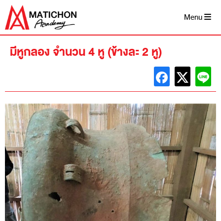
Skip
to
Menu
content
มีหูกลอง จำนวน 4 หู (ข้างละ 2 หู)