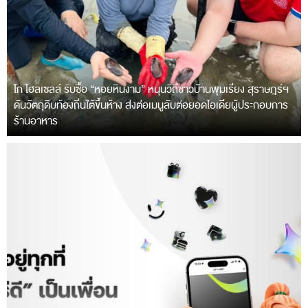
โก โฮลเซลล์ รับซื้อ “หอยหินงาม” หนุนวิถีชาวบ้านพุมเรียง สุราษฎร์ฯ
ดันวัตถุดิบท้องถิ่นใต้ขึ้นห้าง ส่งต่อเมนูลับต่อยอดไอเดียผู้ประกอบการ
ร้านอาหาร