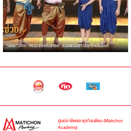
“ฉ่อย” ปะทะ “หกฉากครับจารย์” รวมพลังฮา ปลุกไทยไม่โกง!
ศูนย์อาชีพและธุรกิจมติชน (Matichon
Academy)