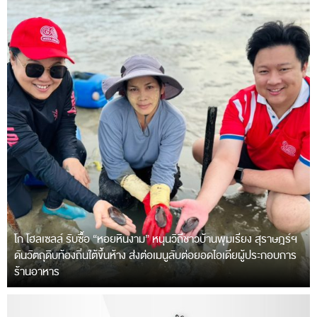
โก โฮลเซลล์ รับซื้อ “หอยหินงาม” หนุนวิถีชาวบ้านพุมเรียง สุราษฎร์ฯ
ดันวัตถุดิบท้องถิ่นใต้ขึ้นห้าง ส่งต่อเมนูลับต่อยอดไอเดียผู้ประกอบการ
ร้านอาหาร