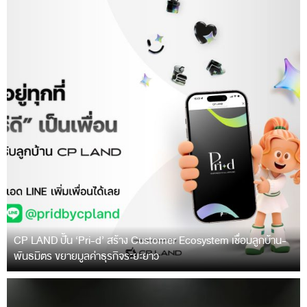
CP LAND ปั้น ‘Pri-d’ สร้าง Customer Ecosystem เชื่อมลูกบ้าน-
พันธมิตร ขยายมูลค่าธุรกิจระยะยาว