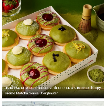
คริสปี้ ครีม ยกขบวนความอร่อยของโดนัทมัทฉะ 4 รสชาติ กับ “Krispy
Kreme Matcha Series Doughnuts”