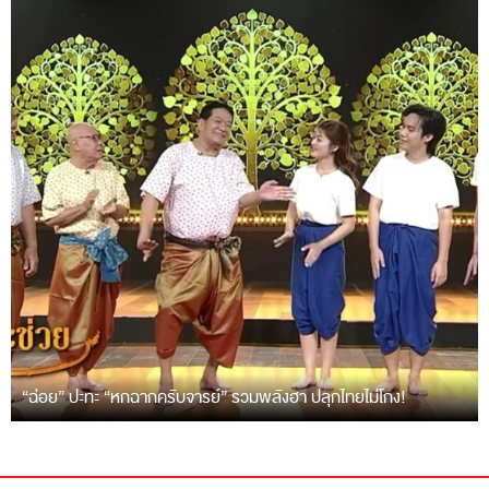
“ฉ่อย” ปะทะ “หกฉากครับจารย์” รวมพลังฮา ปลุกไทยไม่โกง!