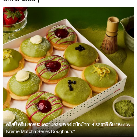
คริสปี้ ครีม ยกขบวนความอร่อยของโดนัทมัทฉะ 4 รสชาติ กับ “Krispy
Kreme Matcha Series Doughnuts”