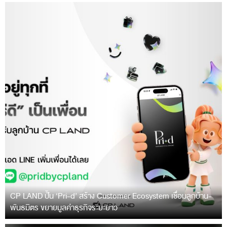
CP LAND ปั้น ‘Pri-d’ สร้าง Customer Ecosystem เชื่อมลูกบ้าน-
พันธมิตร ขยายมูลค่าธุรกิจระยะยาว