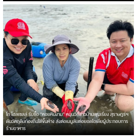
โก โฮลเซลล์ รับซื้อ “หอยหินงาม” หนุนวิถีชาวบ้านพุมเรียง สุราษฎร์ฯ
ดันวัตถุดิบท้องถิ่นใต้ขึ้นห้าง ส่งต่อเมนูลับต่อยอดไอเดียผู้ประกอบการ
ร้านอาหาร