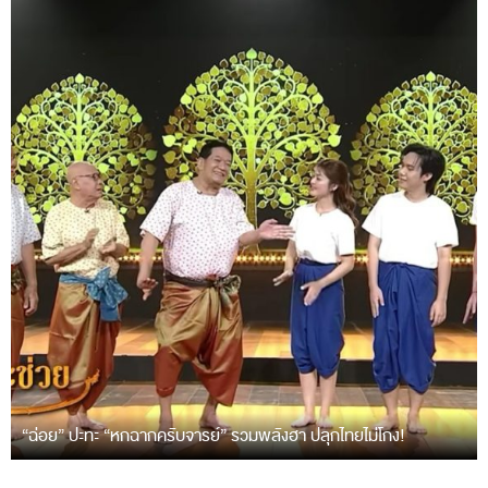
“ฉ่อย” ปะทะ “หกฉากครับจารย์” รวมพลังฮา ปลุกไทยไม่โกง!