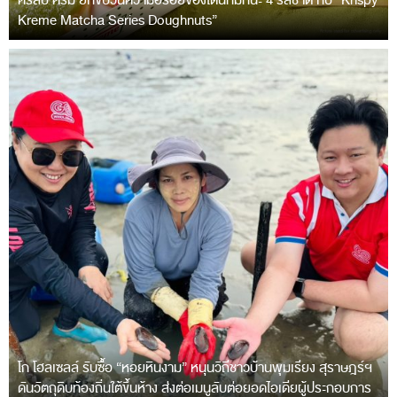
คริสปี้ ครีม ยกขบวนความอร่อยของโดนัทมัทฉะ 4 รสชาติ กับ “Krispy
Kreme Matcha Series Doughnuts”
โก โฮลเซลล์ รับซื้อ “หอยหินงาม” หนุนวิถีชาวบ้านพุมเรียง สุราษฎร์ฯ
ดันวัตถุดิบท้องถิ่นใต้ขึ้นห้าง ส่งต่อเมนูลับต่อยอดไอเดียผู้ประกอบการ