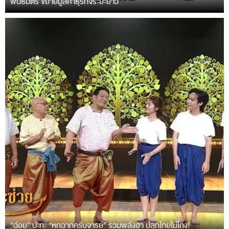
พันธมิตร ขยายมูลค่าธุรกิจระยะยาว
“ฉ่อย” ปะทะ “หกฉากครับจารย์” รวมพลังฮา ปลุกไทยไม่โกง!