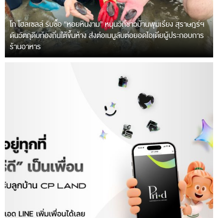
โก โฮลเซลล์ รับซื้อ “หอยหินงาม” หนุนวิถีชาวบ้านพุมเรียง สุราษฎร์ฯ
ดันวัตถุดิบท้องถิ่นใต้ขึ้นห้าง ส่งต่อเมนูลับต่อยอดไอเดียผู้ประกอบการ
ร้านอาหาร