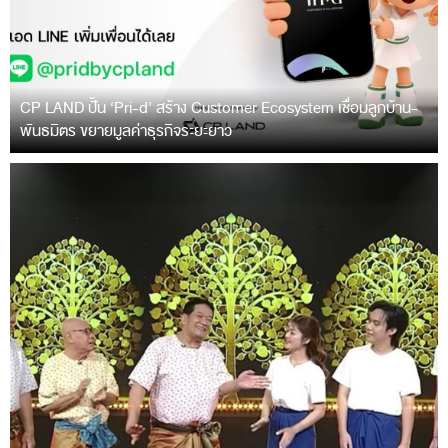
CP LAND ปั้น ‘Pri-d’ สร้าง Customer Ecosystem เชื่อมลูกบ้าน-
พันธมิตร ขยายมูลค่าธุรกิจระยะยาว