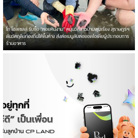
โก โฮลเซลล์ รับซื้อ “หอยหินงาม” หนุนวิถีชาวบ้านพุมเรียง สุราษฎร์ฯ
ดันวัตถุดิบท้องถิ่นใต้ขึ้นห้าง ส่งต่อเมนูลับต่อยอดไอเดียผู้ประกอบการ
ร้านอาหาร