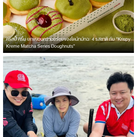
คริสปี้ ครีม ยกขบวนความอร่อยของโดนัทมัทฉะ 4 รสชาติ กับ “Krispy
Kreme Matcha Series Doughnuts”