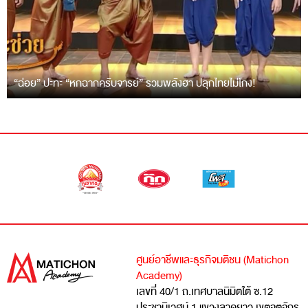
“ฉ่อย” ปะทะ “หกฉากครับจารย์” รวมพลังฮา ปลุกไทยไม่โกง!
ศูนย์อาชีพและธุรกิจมติชน (Matichon
Academy)
เลขที่ 40/1 ถ.เทศบาลนิมิตใต้ ซ.12
ประชานิเวศน์ 1 แขวงลาดยาว เขตจตุจักร