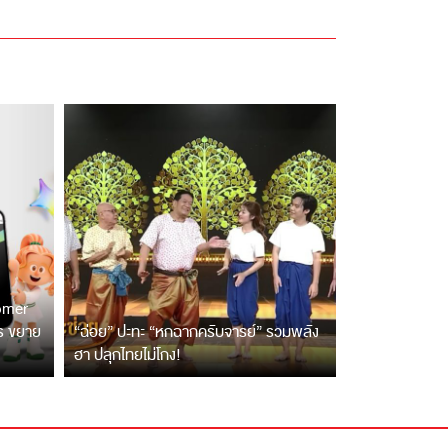
tomer
ตร ขยาย
“ฉ่อย” ปะทะ “หกฉากครับจารย์” รวมพลัง
ฮา ปลุกไทยไม่โกง!