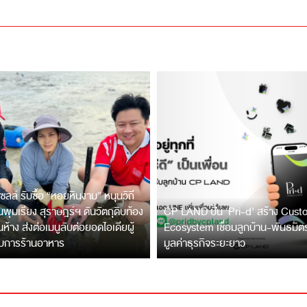
ซลล์ รับซื้อ “หอยหินงาม” หนุนวิถี
พุมเรียง สุราษฎร์ฯ ดันวัตถุดิบท้อง
CP LAND ปั้น ‘Pri-d’ สร้าง Cus
ึ้นห้าง ส่งต่อเมนูลับต่อยอดไอเดียผู้
Ecosystem เชื่อมลูกบ้าน-พันธมิ
บการร้านอาหาร
มูลค่าธุรกิจระยะยาว