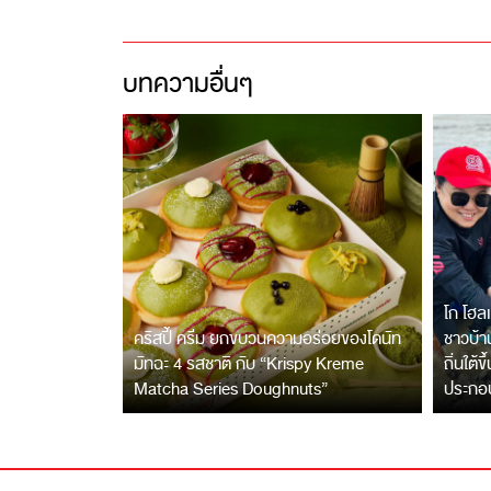
บทความอื่นๆ
โก โฮลเ
คริสปี้ ครีม ยกขบวนความอร่อยของโดนัท
ชาวบ้าน
มัทฉะ 4 รสชาติ กับ “Krispy Kreme
ถิ่นใต้ข
Matcha Series Doughnuts”
ประกอ