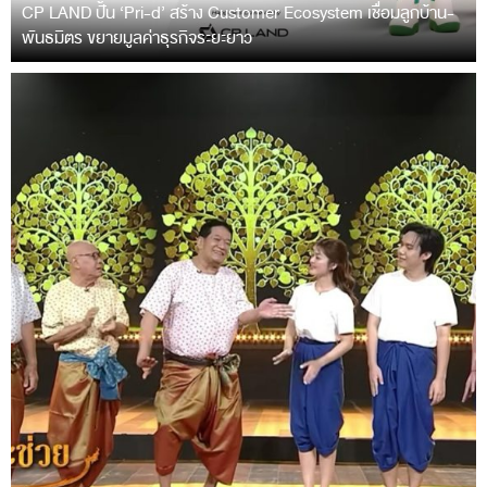
CP LAND ปั้น ‘Pri-d’ สร้าง Customer Ecosystem เชื่อมลูกบ้าน-
พันธมิตร ขยายมูลค่าธุรกิจระยะยาว