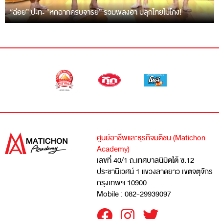
“ฉ่อย” ปะทะ “หกฉากครับจารย์” รวมพลังฮา ปลุกไทยไม่โกง!
ศูนย์อาชีพและธุรกิจมติชน (Matichon
Academy)
เลขที่ 40/1 ถ.เทศบาลนิมิตใต้ ซ.12
ประชานิเวศน์ 1 แขวงลาดยาว เขตจตุจักร
กรุงเทพฯ 10900
Mobile : 082-29939097