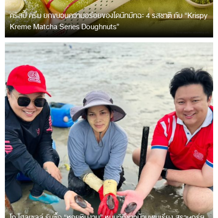
คริสปี้ ครีม ยกขบวนความอร่อยของโดนัทมัทฉะ 4 รสชาติ กับ “Krispy
Kreme Matcha Series Doughnuts”
โก โฮลเซลล์ รับซื้อ “หอยหินงาม” หนุนวิถีชาวบ้านพุมเรียง สุราษฎร์ฯ