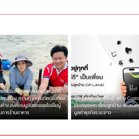
ซลล์ รับซื้อ “หอยหินงาม” หนุนวิถี
พุมเรียง สุราษฎร์ฯ ดันวัตถุดิบท้อง
CP LAND ปั้น ‘Pri-d’ สร้าง Cus
ึ้นห้าง ส่งต่อเมนูลับต่อยอดไอเดียผู้
Ecosystem เชื่อมลูกบ้าน-พันธมิ
บการร้านอาหาร
มูลค่าธุรกิจระยะยาว