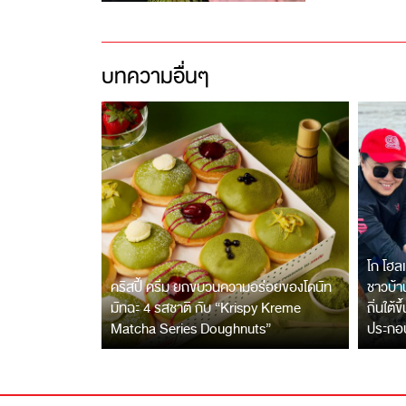
บทความอื่นๆ
โก โฮลเ
คริสปี้ ครีม ยกขบวนความอร่อยของโดนัท
ชาวบ้าน
มัทฉะ 4 รสชาติ กับ “Krispy Kreme
ถิ่นใต้ข
Matcha Series Doughnuts”
ประกอ