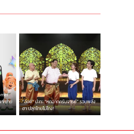
tomer
ตร ขยาย
“ฉ่อย” ปะทะ “หกฉากครับจารย์” รวมพลัง
ฮา ปลุกไทยไม่โกง!