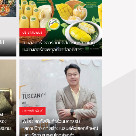
ประชาสัมพันธ์
ไป
อ.มัลลิการ์ จัดอร่อยยกสวนกับหลากเมนู
มะม่วงอกร่องพิกุลทองปลอดสาร
ประชาสัมพันธ์
อง
งรอง
WDC ยกทัพสินค้าร่วมมหกรรม
ักรยาน
“สถาปนิก’61” สร้างแบรนด์ด้วยเอกลักษณ์
และนวัตกรรมตอบโจทย์ลูกค้า