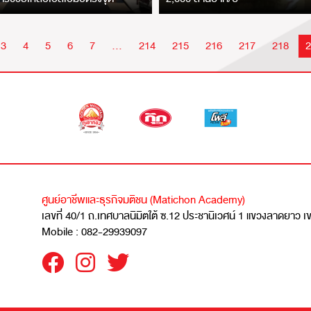
e
Page
Page
Page
Page
Page
Page
Page
Page
Page
Page
P
3
4
5
6
7
…
214
215
216
217
218
2
ศูนย์อาชีพและธุรกิจมติชน (Matichon Academy)
เลขที่ 40/1 ถ.เทศบาลนิมิตใต้ ซ.12 ประชานิเวศน์ 1 แขวงลาดยาว 
Mobile : 082-29939097