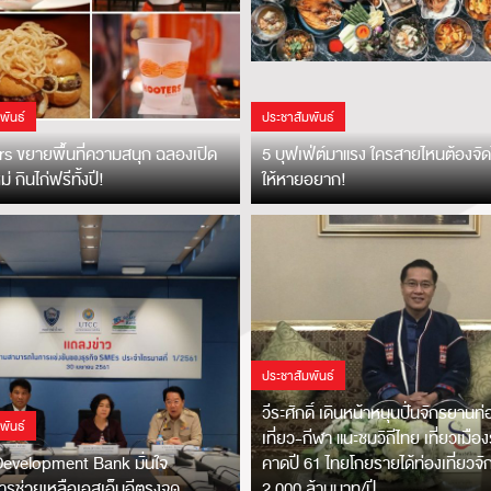
พันธ์
ประชาสัมพันธ์
s ขยายพื้นที่ความสนุก ฉลองเปิด
5 บุฟเฟ่ต์มาแรง ใครสายไหนต้องจัด
่ กินไก่ฟรีทั้งปี!
ให้หายอยาก!
ประชาสัมพันธ์
วีระศักดิ์ เดินหน้าหนุนปั่นจักรยานท่
พันธ์
เที่ยว-กีฬา แนะชมวิถีไทย เที่ยวเมือ
evelopment Bank มั่นใจ
คาดปี 61 ไทยโกยรายได้ท่องเที่ยวจ
รช่วยเหลือเอสเอ็มอีตรงจุด
2,000 ล้านบาท/ปี