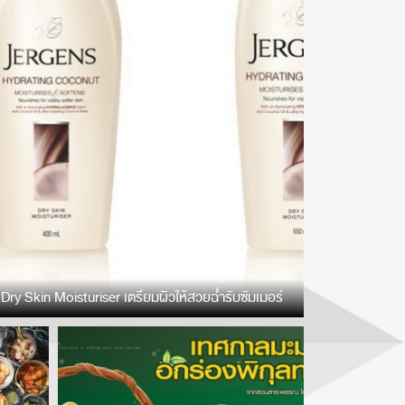
y Skin Moisturiser เตรียมผิวให้สวยฉ่ำรับซัมเมอร์