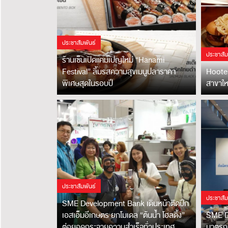
ประชาสัมพันธ์
ประชาสัม
ร้านเซ็นเปิดแคมเปญใหม่ “Hanami
Festival” ลิ้มรสความสุขเมนูปลาราคา
Hooter
พิเศษสุดในรอบปี
สาขาใหม
ประชาสัมพันธ์
ประชาสัม
SME Development Bank เดินหน้าติดปีก
เอสเอ็มอีเกษตร ยกโมเดล “ต้นน้ำ โฮลดิ้ง”
SME D
ต่อยอดกระจายความสำเร็จทั่วประเทศ
มาตรกา