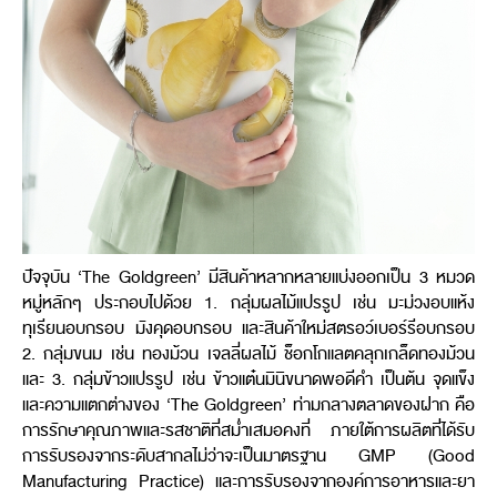
ปัจจุบัน ‘The Goldgreen’ มีสินค้าหลากหลายแบ่งออกเป็น 3 หมวด
หมู่หลักๆ ประกอบไปด้วย 1. กลุ่มผลไม้แปรรูป เช่น มะม่วงอบแห้ง
ทุเรียนอบกรอบ มังคุดอบกรอบ และสินค้าใหม่สตรอว์เบอร์รีอบกรอบ
2. กลุ่มขนม เช่น ทองม้วน เจลลี่ผลไม้ ช็อกโกแลตคลุกเกล็ดทองม้วน
และ 3. กลุ่มข้าวแปรรูป เช่น ข้าวแต๋นมินิขนาดพอดีคำ เป็นต้น จุดแข็ง
และความแตกต่างของ ‘The Goldgreen’ ท่ามกลางตลาดของฝาก คือ
การรักษาคุณภาพและรสชาติที่สม่ำเสมอคงที่ ภายใต้การผลิตที่ได้รับ
การรับรองจากระดับสากลไม่ว่าจะเป็นมาตรฐาน GMP (Good
Manufacturing Practice) และการรับรองจากองค์การอาหารและยา