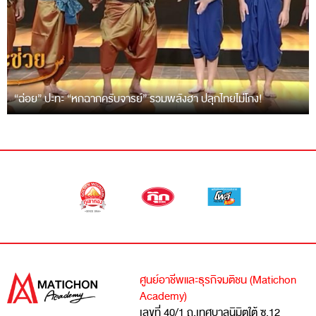
“ฉ่อย” ปะทะ “หกฉากครับจารย์” รวมพลังฮา ปลุกไทยไม่โกง!
ศูนย์อาชีพและธุรกิจมติชน (Matichon
Academy)
เลขที่ 40/1 ถ.เทศบาลนิมิตใต้ ซ.12