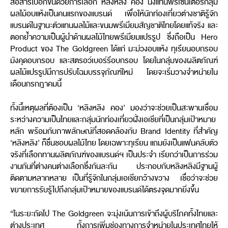
สื่อสารไปอีกขั้นด้วยการเลือก
หลิงหลิง คอง
นั่งแท่นพรีเซนเตอร์กลุ่ม
ผลไม้อบแห้งเป็นคนแรกของแบรนด์ เพื่อให้นักท่องเที่ยวต่างชาติรู้จัก
แบรนด์ในฐานะตัวแทนผลไม้และขนมพรีเมียมสัญชาติไทยโดยแท้จริง และ
ตอกย้ำความเป็นผู้นำด้านผลไม้ไทยพรีเมียมแปรรูป ซึ่งถือเป็น Hero
Product ของ The Goldgreen ได้แก่ มะม่วงอบแห้ง ทุเรียนอบกรอบ
มังคุดอบกรอบ และสตรอว์เบอร์รีอบกรอบ โดยในกลุ่มของผลิตภัณฑ์
ผลไม้แปรรูปมีการปรับโฉมบรรจุภัณฑ์ใหม่ โดยจะเริ่มวางจำหน่ายใน
เดือนกรกฎาคมนี้
ทั้งนี้เหตุผลที่ต้องเป็น
‘หลิงหลิง คอง’
มองว่าจะช่วยเป็นสะพานเชื่อม
ระหว่างความเป็นไทยและกลุ่มนักท่องเที่ยวฝั่งเอเชียที่เป็นกลุ่มเป้าหมาย
หลัก พร้อมกับภาพลักษณ์ที่สอดคล้องกับ Brand Identity ที่สำคัญ
‘หลิงหลิง’ ก็ชื่นชอบผลไม้ไทย โดยเฉพาะทุเรียน แถมยังเป็นแฟนคลับตัว
จริงที่เลือกทานผลิตภัณฑ์ของแบรนด์ฯ เป็นประจำ เรียกว่าเป็นการร่วม
งานกันที่ต่างคนต่างเลือกซึ่งกันละกัน ประกอบกับหลิงหลิงมีฐานผู้
ติดตามหลากหลาย เป็นที่รู้จักในกลุ่มเอเชียกว้างขวาง เชื่อว่าจะช่วย
ขยายการรับรู้ไปถึงกลุ่มเป้าหมายของแบรนด์ได้ตรงจุดมากยิ่งขึ้น
“ในระยะถัดไป The Goldgreen จะมุ่งเน้นการเข้าถึงผู้บริโภคทั้งไทยและ
ต่างประเทศ ทั้งการเพิ่มช่องทางการจำหน่ายในประเทศไทยให้