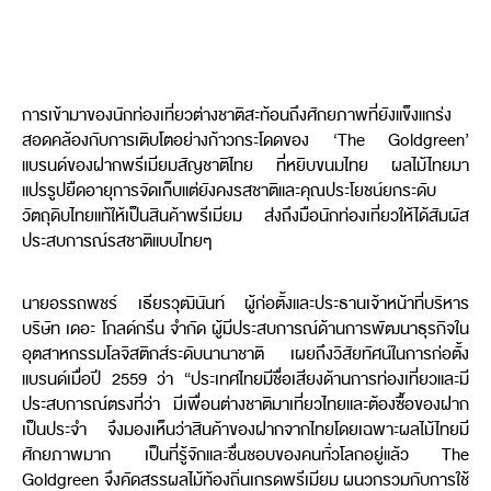
การเข้ามาของนักท่องเที่ยวต่างชาติสะท้อนถึงศักยภาพที่ยังแข็งแกร่ง
สอดคล้องกับการเติบโตอย่างก้าวกระโดดของ ‘The Goldgreen’
แบรนด์ของฝากพรีเมียมสัญชาติไทย ที่หยิบขนมไทย ผลไม้ไทยมา
แปรรูปยืดอายุการจัดเก็บแต่ยังคงรสชาติและคุณประโยชน์ยกระดับ
วัตถุดิบไทยแท้ให้เป็นสินค้าพรีเมียม ส่งถึงมือนักท่องเที่ยวให้ได้สัมผัส
ประสบการณ์รสชาติแบบไทยๆ
นายอรรถพชร์ เธียรวุฒินันท์ ผู้ก่อตั้งและประธานเจ้าหน้าที่บริหาร
บริษัท เดอะ โกลด์กรีน จำกัด ผู้มีประสบการณ์ด้านการพัฒนาธุรกิจใน
อุตสาหกรรมโลจิสติกส์ระดับนานาชาติ เผยถึงวิสัยทัศน์ในการก่อตั้ง
แบรนด์เมื่อปี 2559 ว่า “ประเทศไทยมีชื่อเสียงด้านการท่องเที่ยวและมี
ประสบการณ์ตรงที่ว่า มีเพื่อนต่างชาติมาเที่ยวไทยและต้องซื้อของฝาก
เป็นประจำ จึงมองเห็นว่าสินค้าของฝากจากไทยโดยเฉพาะผลไม้ไทยมี
ศักยภาพมาก เป็นที่รู้จักและชื่นชอบของคนทั่วโลกอยู่แล้ว The
Goldgreen จึงคัดสรรผลไม้ท้องถิ่นเกรดพรีเมียม ผนวกรวมกับการใช้