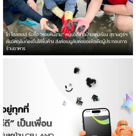
โก โฮลเซลล์ รับซื้อ “หอยหินงาม” หนุนวิถีชาวบ้านพุมเรียง สุราษฎร์ฯ
ดันวัตถุดิบท้องถิ่นใต้ขึ้นห้าง ส่งต่อเมนูลับต่อยอดไอเดียผู้ประกอบการ
ร้านอาหาร