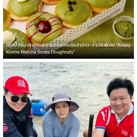
คริสปี้ ครีม ยกขบวนความอร่อยของโดนัทมัทฉะ 4 รสชาติ กับ “Krispy
Kreme Matcha Series Doughnuts”