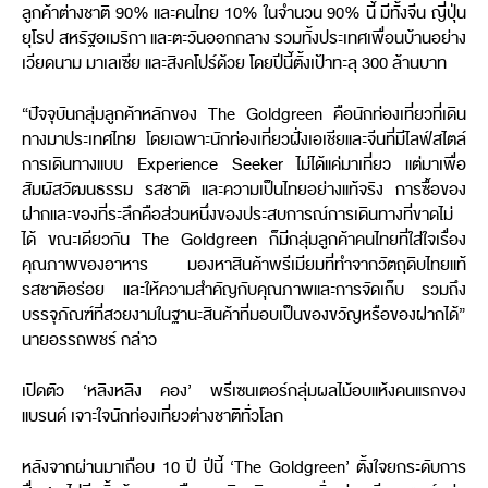
ลูกค้าต่างชาติ 90% และคนไทย 10% ในจำนวน 90% นี้ มีทั้งจีน ญี่ปุ่น
ยุโรป สหรัฐอเมริกา และตะวันออกกลาง รวมทั้งประเทศเพื่อนบ้านอย่าง
เวียดนาม มาเลเซีย และสิงคโปร์ด้วย
โดยปีนี้ตั้งเป้าทะลุ 300 ล้านบาท
“ปัจจุบันกลุ่มลูกค้าหลักของ The Goldgreen คือนักท่องเที่ยวที่เดิน
ทางมาประเทศไทย โดยเฉพาะนักท่องเที่ยวฝั่งเอเชียและจีนที่มีไลฟ์สไตล์
การเดินทางแบบ Experience Seeker ไม่ได้แค่มาเที่ยว แต่มาเพื่อ
สัมผัสวัฒนธรรม รสชาติ และความเป็นไทยอย่างแท้จริง การซื้อของ
ฝากและของที่ระลึกคือส่วนหนึ่งของประสบการณ์การเดินทางที่ขาดไม่
ได้ ขณะเดียวกัน The Goldgreen ก็มีกลุ่มลูกค้าคนไทยที่ใส่ใจเรื่อง
คุณภาพของอาหาร มองหาสินค้าพรีเมียมที่ทำจากวัตถุดิบไทยแท้
รสชาติอร่อย และให้ความสำคัญกับคุณภาพและการจัดเก็บ รวมถึง
บรรจุภัณฑ์ที่สวยงามในฐานะสินค้าที่มอบเป็นของขวัญหรือของฝากได้”
นายอรรถพชร์ ก
ล่าว
เปิดตัว ‘หลิงหลิง คอง’ พรีเซนเตอร์กลุ่มผลไม้อบแห้งคนแรกของ
แบรนด์ เจาะใจนักท่องเที่ยวต่างชาติทั่วโลก
หลังจากผ่านมาเกือบ 10 ปี ปีนี้
‘The Goldgreen’
ตั้งใจยกระดับการ