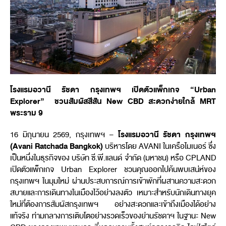
โรงแรมอวานี รัชดา กรุงเทพฯ เปิดตัวแพ็กเกจ “Urban
Explorer” ชวนสัมผัสสีสัน New CBD สะดวกง่ายใกล้ MRT
พระราม 9
โรงแรมอวานี
รัชดา
กรุงเทพฯ
16
มิถุนายน
2569,
กรุงเทพฯ
–
(Avani Ratchada Bangkok)
บริหารโดย
AVANI
ในเครือไมเนอร์ ซึ่ง
เป็นหนึ่งในธุรกิจของ บริษัท ซี
.
พี
.
แลนด์ จำกัด
(
มหาชน
)
หรือ
CPLAND
เปิดตัวแพ็กเกจ
Urban Explorer
ชวนคุณออกไปค้นพบเสน่ห์ของ
กรุงเทพฯ ในมุมใหม่ ผ่านประสบการณ์การเข้าพักที่ผสานความสะดวก
สบายและการเดินทางในเมืองไว้อย่างลงตัว เหมาะสำหรับนักเดินทางยุค
ใหม่ที่ต้องการสัมผัสกรุงเทพฯ อย่างสะดวกและเข้าถึงเมืองได้อย่าง
แท้จริง ท่ามกลางการเติบโตอย่างรวดเร็วของย่านรัชดาฯ ในฐานะ
New