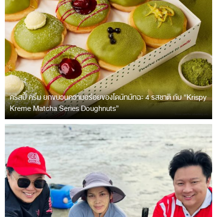
คริสปี้ ครีม ยกขบวนความอร่อยของโดนัทมัทฉะ 4 รสชาติ กับ “Krispy
Kreme Matcha Series Doughnuts”