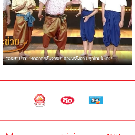
“ฉ่อย” ปะทะ “หกฉากครับจารย์” รวมพลังฮา ปลุกไทยไม่โกง!