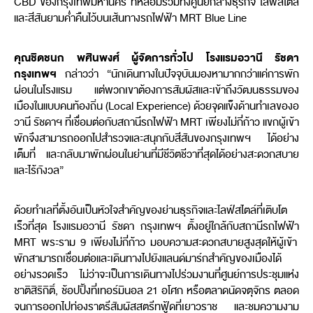
CBD
ของกรุงเทพมหานคร ที่หลอมรวมทั้งศูนย์กลางธุรกิจ ไลฟ์สไตล์
และสีสันยามค่ำคืนไว้บนเส้นทางรถไฟฟ้า
MRT Blue Line
คุณชิดชนก
พศินพงศ์
ผู้จัดการทั่วไป
โรงแรมอวานี
รัชดา
กรุงเทพฯ
กล่าวว่า
“
นักเดินทางในปัจจุบันมองหามากกว่าแค่การพัก
ผ่อนในโรงแรม แต่พวกเขาต้องการสัมผัสและเข้าถึงวัฒนธรรมของ
เมืองในแบบคนท้องถิ่น
(Local Experience)
ด้วยจุดแข็งด้านทำเลของอ
วานี รัชดาฯ ที่เชื่อมต่อกับสถานีรถไฟฟ้า
MRT
เพียงไม่กี่ก้าว แขกผู้เข้า
พักจึงสามารถออกไปสำรวจและสนุกกับสีสันของกรุงเทพฯ ได้อย่าง
เต็มที่ และกลับมาพักผ่อนในย่านที่มีชีวิตชีวาที่สุดได้อย่างสะดวกสบาย
และไร้กังวล
”
ด้วยทำเลที่ตั้งอันเป็นหัวใจสำคัญของย่านธุรกิจและไลฟ์สไตล์ที่เติบโต
เร็วที่สุด โรงแรมอวานี รัชดา กรุงเทพฯ ตั้งอยู่ใกล้กับสถานีรถไฟฟ้า
MRT
พระราม
9
เพียงไม่กี่ก้าว มอบความสะดวกสบายสูงสุดให้ผู้เข้า
พักสามารถเชื่อมต่อและเดินทางไปยังแลนด์มาร์กสำคัญของเมืองได้
อย่างรวดเร็ว ไม่ว่าจะเป็นการเดินทางไปร่วมงานที่ศูนย์การประชุมแห่ง
ชาติสิริกิติ์
,
ช้อปปิ้งที่เทอร์มินอล
21
อโศก หรือตลาดนัดจตุจักร ตลอด
จนการออกไปท่องราตรีสัมผัสสตรีทฟู้ดที่เยาวราช และชมความงาม