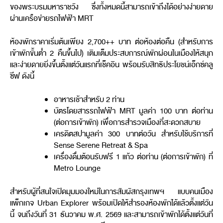
ของพระบรมมหาราชวัง ซึ่งทั้งหมดนี้สามารถเข้าถึงได้อย่างง่ายดาย
ผ่านเครือข่ายรถไฟฟ้า
MRT
ห้องพักราคาเริ่มต้นเพียง
2,700++
บาท ต่อห้องต่อคืน
(
สำหรับการ
เข้าพักขั้นต่ำ
2
คืนขึ้นไป
)
เติมเต็มประสบการณ์พักผ่อนในเมืองให้สนุก
และง่ายดายยิ่งขึ้นตั้งแต่วันแรกที่เช็คอิน พร้อมรับสิทธิประโยชน์เอ็กซ์คลู
ซีฟ ดังนี้
อาหารเช้าสำหรับ
2
ท่าน
บัตรโดยสารรถไฟฟ้า
MRT
มูลค่า
100
บาท ต่อท่าน
(
ต่อการเข้าพัก
)
เพื่อการสำรวจเมืองที่สะดวกสบาย
เครดิตสปามูลค่า
300
บาทต่อวัน สำหรับใช้บริการที่
Sense Serene Retreat & Spa
เครื่องดื่มต้อนรับฟรี
1
แก้ว ต่อท่าน
(
ต่อการเข้าพัก
)
ที่
Metro Lounge
สำหรับผู้ที่สนใจเปิดมุมมองใหม่ในการสัมผัสกรุงเทพฯ แบบคนเมือง
แพ็กเกจ
Urban Explorer
พร้อมเปิดให้สำรองห้องพักได้แล้วตั้งแต่วัน
นี้ จนถึงวันที่
31
ธันวาคม พ
.
ศ
. 2569
และสามารถเข้าพักได้ตั้งแต่วันที่