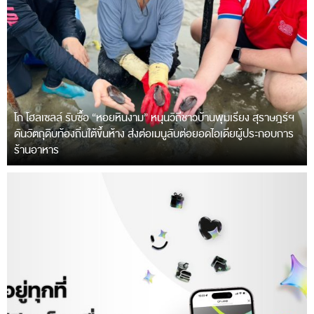
โก โฮลเซลล์ รับซื้อ “หอยหินงาม” หนุนวิถีชาวบ้านพุมเรียง สุราษฎร์ฯ
ดันวัตถุดิบท้องถิ่นใต้ขึ้นห้าง ส่งต่อเมนูลับต่อยอดไอเดียผู้ประกอบการ
ร้านอาหาร