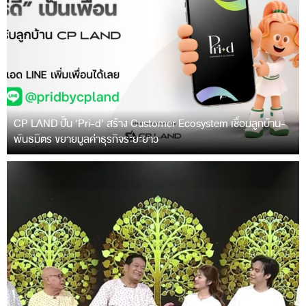
CP LAND ปั้น ‘Pri-d’ สร้าง Customer Ecosystem เชื่อมลูกบ้าน-
พันธมิตร ขยายมูลค่าธุรกิจระยะยาว