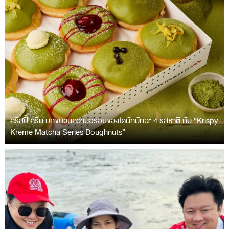
คริสปี้ ครีม ยกขบวนความอร่อยของโดนัทมัทฉะ 4 รสชาติ กับ “Krispy
Kreme Matcha Series Doughnuts”