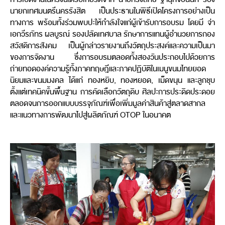
นายกเทศมนตรีนครรังสิต เป็นประธานในพิธีเปิดโครงการอย่างเป็น
ทางการ พร้อมทั้งร่วมพบปะให้กำลังใจแก่ผู้เข้ารับการอบรม โดยมี จ่า
เอกวีรภัทร ผลบูรณ์ รองปลัดเทศบาล รักษาการแทนผู้อำนวยการกอง
สวัสดิการสังคม เป็นผู้กล่าวรายงานถึงวัตถุประสงค์และความเป็นมา
ของการจัดงาน ซึ่งการอบรมตลอดทั้งสองวันประกอบไปด้วยการ
ถ่ายทอดองค์ความรู้ทั้งภาคทฤษฎีและภาคปฏิบัติในเมนูขนมไทยยอด
นิยมและขนมมงคล ได้แก่ ทองหยิบ, ทองหยอด, เม็ดขนุน และลูกชุบ
ตั้งแต่เทคนิคขั้นพื้นฐาน การคัดเลือกวัตถุดิบ ศิลปะการประดิดประดอย
ตลอดจนการออกแบบบรรจุภัณฑ์เพื่อเพิ่มมูลค่าสินค้าสู่ตลาดสากล
และแนวทางการพัฒนาไปสู่ผลิตภัณฑ์ OTOP ในอนาคต