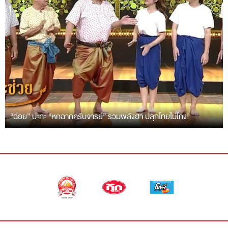
“ฉ่อย” ปะทะ “หกฉากครับจารย์” รวมพลังฮา ปลุกไทยไม่โกง!