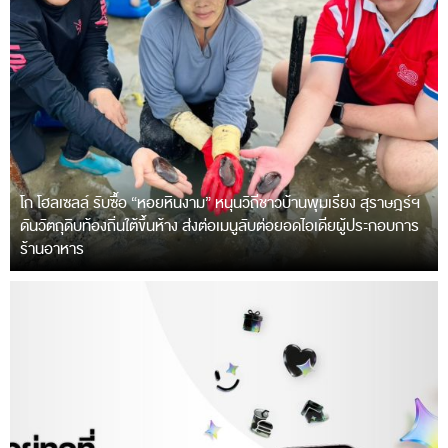
โก โฮลเซลล์ รับซื้อ “หอยหินงาม” หนุนวิถีชาวบ้านพุมเรียง สุราษฎร์ฯ
ดันวัตถุดิบท้องถิ่นใต้ขึ้นห้าง ส่งต่อเมนูลับต่อยอดไอเดียผู้ประกอบการ
ร้านอาหาร