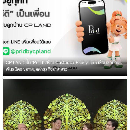
CP LAND ปั้น ‘Pri-d’ สร้าง Customer Ecosystem เชื่อมลูกบ้าน-
พันธมิตร ขยายมูลค่าธุรกิจระยะยาว