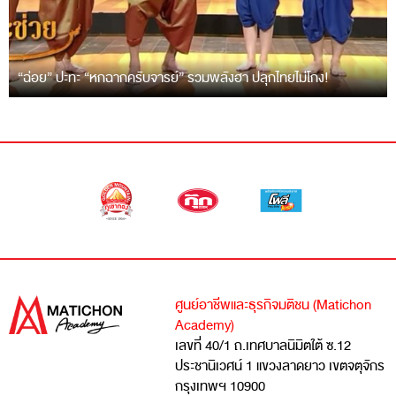
“ฉ่อย” ปะทะ “หกฉากครับจารย์” รวมพลังฮา ปลุกไทยไม่โกง!
ศูนย์อาชีพและธุรกิจมติชน (Matichon
Academy)
เลขที่ 40/1 ถ.เทศบาลนิมิตใต้ ซ.12
ประชานิเวศน์ 1 แขวงลาดยาว เขตจตุจักร
กรุงเทพฯ 10900