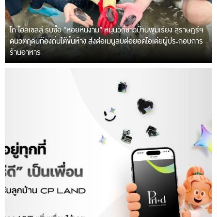
โก โฮลเซลล์ รับซื้อ “หอยหินงาม” หนุนวิถีชาวบ้านพุมเรียง สุราษฎร์ฯ
ดันวัตถุดิบท้องถิ่นใต้ขึ้นห้าง ส่งต่อเมนูลับต่อยอดไอเดียผู้ประกอบการ
ร้านอาหาร