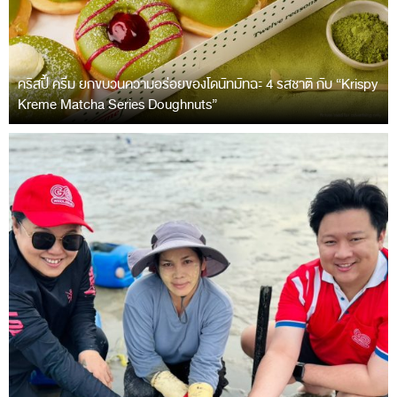
คริสปี้ ครีม ยกขบวนความอร่อยของโดนัทมัทฉะ 4 รสชาติ กับ “Krispy
Kreme Matcha Series Doughnuts”