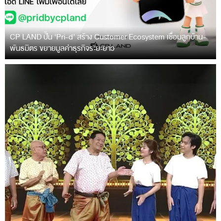
CP LAND ปั้น ‘Pri-d’ สร้าง Customer Ecosystem เชื่อมลูกบ้าน-
พันธมิตร ขยายมูลค่าธุรกิจระยะยาว